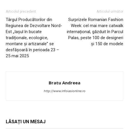
Articolul precedent
Articolul următor
Târgul Producătorilor din
Surprizele Romanian Fashion
INFO IAȘI
Regiunea de Dezvoltare Nord-
Week: cel mai mare catwalk
Est „Iașul în bucate
internațional, găzduit în Parcul
tradiționale, ecologice,
Palas, peste 100 de designeri
montane și artizanale” se
și 150 de modele
desfășoară în perioada 23 –
25 mai 2025
Bratu Andreea
http://www.infoiasionline.ro
PUBLICĂ GRATUIT ANUNȚUL TĂU!
LĂSAȚI UN MESAJ
Utile