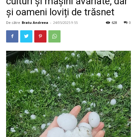
culturi și mașini avariate, dar
și oameni loviți de trăsnet
De către
Bratu Andreea
-
24/05/2025 9:55
628
0