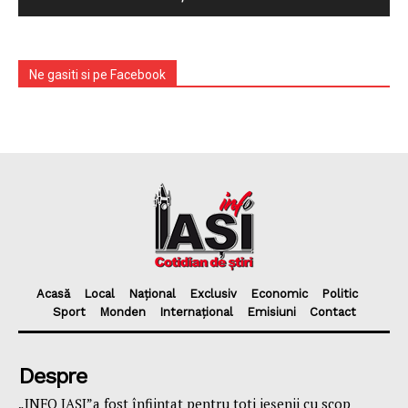
Ne gasiti si pe Facebook
Acasă
Local
Național
Exclusiv
Economic
Politic
Sport
Monden
Internațional
Emisiuni
Contact
Despre
„INFO IAȘI”a fost înfiinţat pentru toti ieşenii cu scop