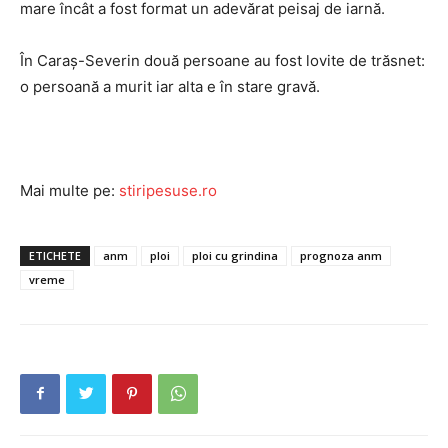
mare încât a fost format un adevărat peisaj de iarnă.
În Caraș-Severin două persoane au fost lovite de trăsnet:
o persoană a murit iar alta e în stare gravă.
Mai multe pe:
stiripesuse.ro
ETICHETE
anm
ploi
ploi cu grindina
prognoza anm
vreme