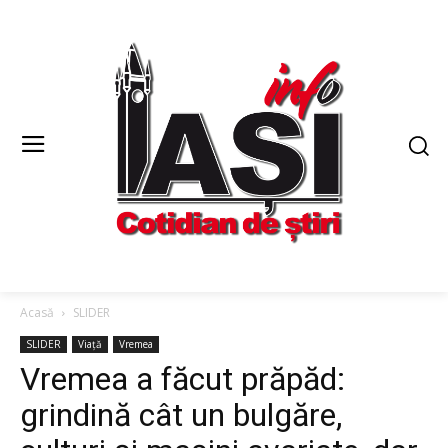
Acasă
SLIDER
SLIDER
Viață
Vremea
Vremea a făcut prăpăd:
grindină cât un bulgăre,