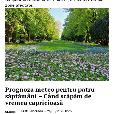
temperaturi deosebit de ridicate, disconfort termic
Zone afectate:...
Prognoza meteo pentru patru
săptămâni – Când scăpăm de
vremea capricioasă
Bratu Andreea
-
12/05/2026 8:25
SLIDER