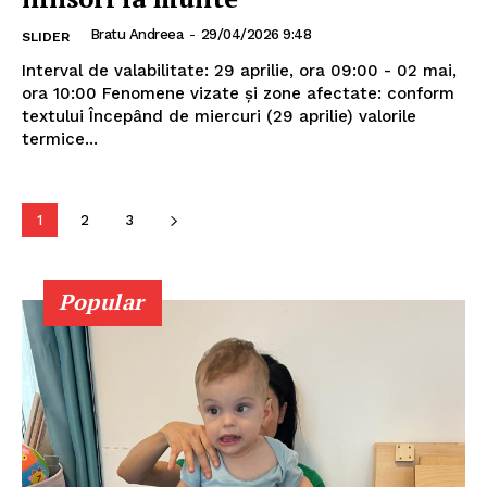
Bratu Andreea
-
29/04/2026 9:48
SLIDER
Interval de valabilitate: 29 aprilie, ora 09:00 - 02 mai,
ora 10:00 Fenomene vizate și zone afectate: conform
textului Începând de miercuri (29 aprilie) valorile
PUBLICĂ GRATUIT ANUNȚUL TĂU!
termice...
1
2
3
Utile
Popular
Publică gratuit anunțul tău!
Contact
Emisiuni
Prelucrarea datelor cu caracter personal