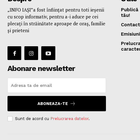
„INFO IAȘI”a fost înfiinţat pentru toti ieşenii
Publică 
tău!
cu scop informativ, pentru a-i aduce pe cei
plecaţi în străinătate aproape de oraş, familie
Contact
și prieteni
Emisiuni
Prelucr
caracte
Abonare newsletter
ABONEAZA-TE
Sunt de acord cu
Prelucrarea datelor
.