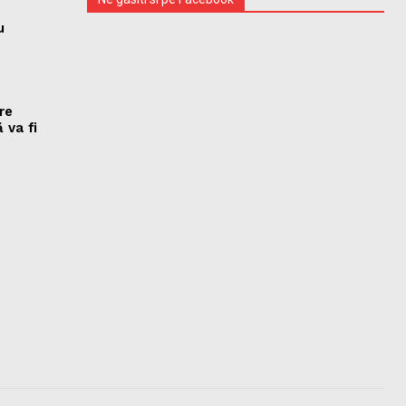
u
re
 va fi