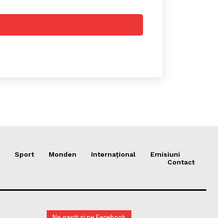
sonal
Sport
Monden
Internațional
Emisiuni
Contact
Ne gasiti si pe Facebook