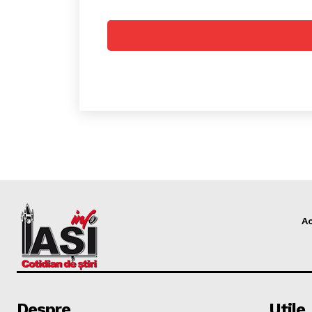
PUBLICĂ GRATU
TĂU!
A
Despre
Utile