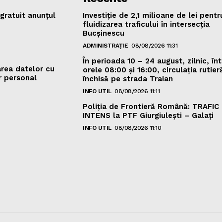
gratuit anunțul
Investiție de 2,1 milioane de lei pentr
fluidizarea traficului în intersecția
Bucșinescu
ADMINISTRAȚIE
08/08/2026 11:31
În perioada 10 – 24 august, zilnic, înt
area datelor cu
orele 08:00 și 16:00, circulația rutieră
r personal
închisă pe strada Traian
INFO UTIL
08/08/2026 11:11
Poliţia de Frontieră Română: TRAFIC
INTENS la PTF Giurgiulești – Galați
INFO UTIL
08/08/2026 11:10