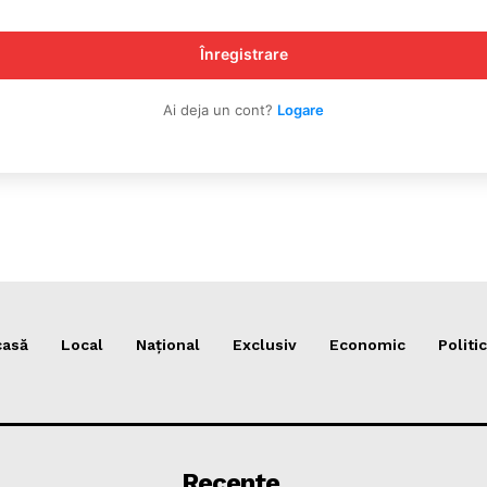
Publică gratuit anunțul tău!
Contact
Înregistrare
Emisiuni
Ai deja un cont?
Logare
Prelucrarea datelor cu caracter per
IT ANUNȚUL
casă
Local
Național
Exclusiv
Economic
Politic
Recente