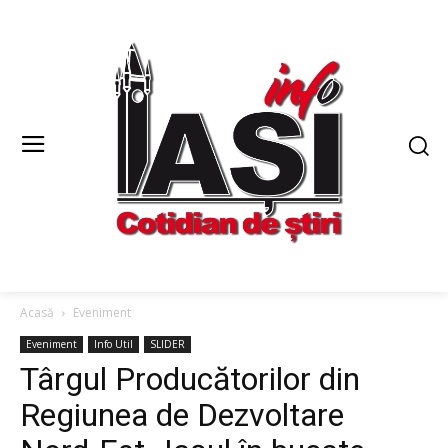
Acasă
Eveniment
Eveniment
Info Util
SLIDER
Târgul Producătorilor din
Regiunea de Dezvoltare