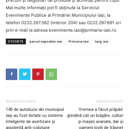
precum și degustări de produse și activități pentru copii.
Mai multe informații pot fi obținute la Serviciul
Evenimente Publice al Primăriei Municipiului Iași, la
telefon 0232.267.582 (interior 204) sau 0232.267.691 ori
prin e-mail la adresa evenimente.iasi@primaria-iasi.ro.
ETICHETE
parcul expozitiei iasi
Primaria Iasi
targ iasi
Articolul precedent
Articolul următor
140 de autobuze din municipiul
Vremea a făcut prăpăd:
INFO IAȘI
Iași au fost dotate cu sisteme
grindină cât un bulgăre, culturi
inteligente de avertizare și
și mașini avariate, dar și
asistență anti-coliziune
oameni loviți de trăsnet