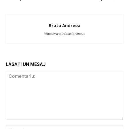
Bratu Andreea
http://www.infoiasionline.ro
LĂSAȚI UN MESAJ
PUBLICĂ GRATUIT ANUNȚUL TĂU!
Utile
Publică gratuit anunțul tău!
Contact
Emisiuni