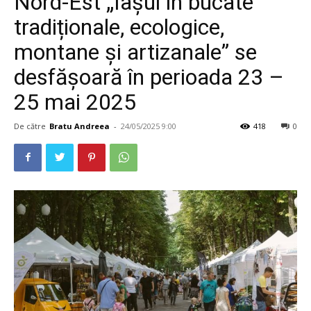
Nord-Est „Iașul în bucate
tradiționale, ecologice,
montane și artizanale” se
desfășoară în perioada 23 –
25 mai 2025
De către
Bratu Andreea
-
24/05/2025 9:00
418
0