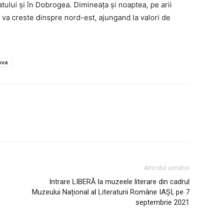
tului şi în Dobrogea. Dimineaţa şi noaptea, pe arii
 va creste dinspre nord-est, ajungand la valori de
AȘI
ova
Utile
Publică gratuit anunțul tău!
Contact
Emisiuni
Prelucrarea datelor cu caracter per
Articolul următor
Intrare LIBERĂ la muzeele literare din cadrul
IT ANUNȚUL
Muzeului Național al Literaturii Române IAȘI, pe 7
septembrie 2021