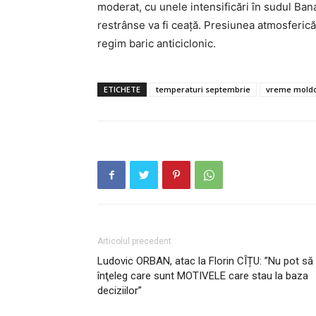
moderat, cu unele intensificări în sudul Bana
restrânse va fi ceaţă. Presiunea atmosferică
regim baric anticiclonic.
INFO I
ETICHETE
temperaturi septembrie
vreme mold
Articolul precedent
Ludovic ORBAN, atac la Florin CÎȚU: ”Nu pot să
PUBLICĂ GRATU
înţeleg care sunt MOTIVELE care stau la baza
TĂU!
deciziilor”