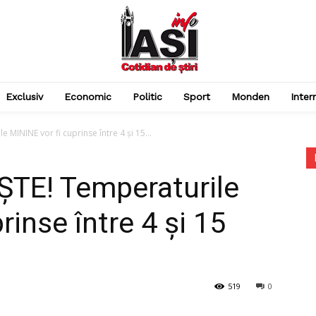
Exclusiv
Economic
Politic
Sport
Monden
Inter
MININE vor fi cuprinse între 4 şi 15...
TE! Temperaturile
rinse între 4 şi 15
519
0