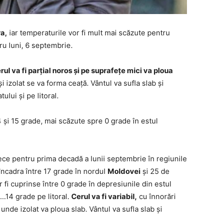
a,
iar temperaturile vor fi mult mai scăzute pentru
u luni, 6 septembrie.
rul va fi parţial noros şi pe suprafeţe mici va ploua
l şi izolat se va forma ceaţă. Vântul va sufla slab şi
ului şi pe litoral.
 şi 15 grade, mai scăzute spre 0 grade în estul
 rece pentru prima decadă a lunii septembrie în regiunile
încadra între 17 grade în nordul
Moldovei
şi 25 de
r fi cuprinse între 0 grade în depresiunile din estul
…14 grade pe litoral.
Cerul va fi variabil,
cu înnorări
 unde izolat va ploua slab. Vântul va sufla slab şi