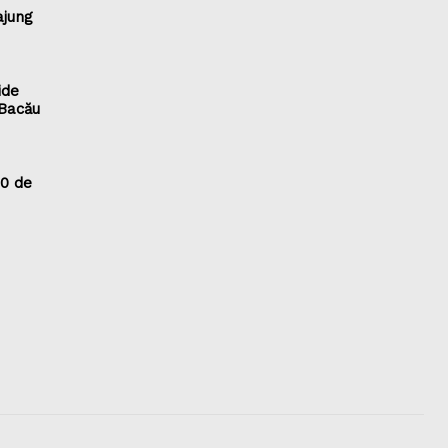
ajung
ide
 Bacău
70 de