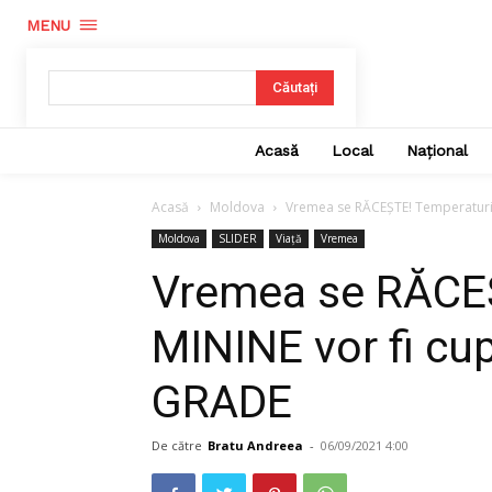
MENU
Căutați
Acasă
Local
Național
Acasă
Moldova
Vremea se RĂCEȘTE! Temperaturile 
Moldova
SLIDER
Viață
Vremea
Vremea se RĂCEȘ
MININE vor fi cup
GRADE
De către
Bratu Andreea
-
06/09/2021 4:00