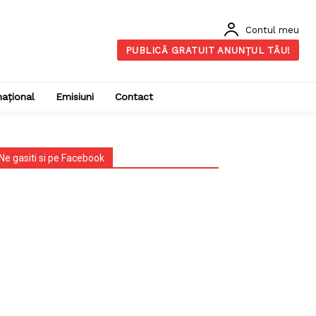
Contul meu
PUBLICĂ GRATUIT ANUNȚUL TĂU!
național
Emisiuni
Contact
Ne gasiti si pe Facebook