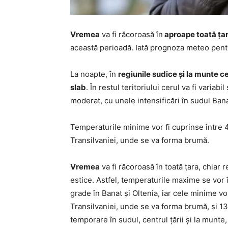
Vremea
va fi răcoroasă în
aproape toată ţar
această perioadă. Iată prognoza meteo pentr
La noapte, în
regiunile sudice şi la munte ce
slab
. În restul teritoriului cerul va fi variabi
moderat, cu unele intensificări în sudul Banat
Temperaturile minime vor fi cuprinse între 4
Transilvaniei, unde se va forma brumă.
Vremea
va fi răcoroasă în toată ţara, chiar
estice. Astfel, temperaturile maxime se vor 
grade în Banat şi Oltenia, iar cele minime vo
Transilvaniei, unde se va forma brumă, şi 13
temporare în sudul, centrul ţării şi la munte,