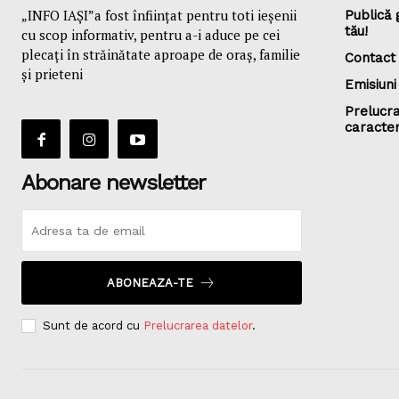
„INFO IAȘI”a fost înfiinţat pentru toti ieşenii
Publică 
tău!
cu scop informativ, pentru a-i aduce pe cei
plecaţi în străinătate aproape de oraş, familie
Contact
și prieteni
Emisiuni
Prelucra
caracte
Abonare newsletter
ABONEAZA-TE
Sunt de acord cu
Prelucrarea datelor
.