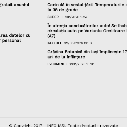
gratuit anunțul
Caniculă în vestul țării! Temperaturile 
la 38 de grade
SLIDER
09/08/2026 15:57
În atenția conducătorilor auto! Se înch
circulația auto pe Varianta Ocolitoare
rea datelor cu
(A7)
r personal
INFO UTIL
09/08/2026 10:39
Grădina Botanică din Iaşi împlineşte 1
ani de la înfiinţare
EVENIMENT
09/08/2026 10:28
© Copyright 2017 - INFO IAȘI. Toate drepturile rezervate