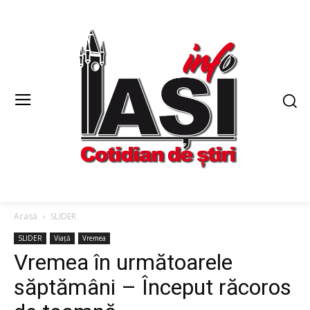
Acasă
SLIDER
SLIDER
Viață
Vremea
Vremea în următoarele
săptămâni – Început răcoros