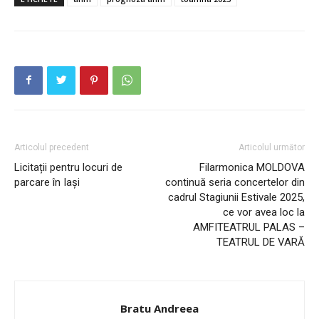
INFO IAȘI
Articolul precedent
Articolul următor
Licitații pentru locuri de
Filarmonica MOLDOVA
parcare în Iași
continuă seria concertelor din
cadrul Stagiunii Estivale 2025,
ce vor avea loc la
AMFITEATRUL PALAS –
TEATRUL DE VARĂ
PUBLICĂ GRATUIT ANUNȚUL TĂU!
Bratu Andreea