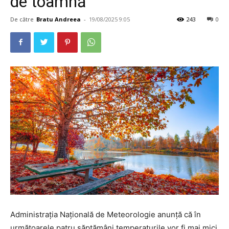
de toamnă
De către
Bratu Andreea
-
19/08/2025 9:05
243
0
Administrația Națională de Meteorologie anunță că în
următoarele patru săptămâni temperaturile vor fi mai mici