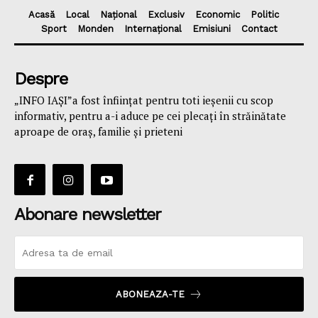
Acasă
Local
Național
Exclusiv
Economic
Politic
Sport
Monden
Internațional
Emisiuni
Contact
Despre
„INFO IAȘI”a fost înfiinţat pentru toti ieşenii cu scop
informativ, pentru a-i aduce pe cei plecaţi în străinătate
aproape de oraş, familie și prieteni
Abonare newsletter
ABONEAZA-TE