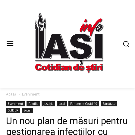
Acasă
Eveniment
Eveniment
Familie
Justiție
Local
Pandemie Covid-19
Sănătate
SLIDER
Social
Un nou plan de măsuri pentru
gestionarea infecţiilor cu