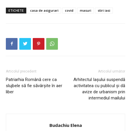
ETICHETE
casa de asigurari
covid
masuri
stiri iasi
Articolul precedent
Articolul următor
Patriarhia Română cere ca
Arhitectul Iașului suspendă
slujbele să fie săvârşite în aer
activitatea cu publicul și dă
liber
avize de urbanism prin
intermediul mailului
INFO IAȘI
Budachiu Elena