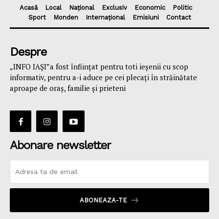
Acasă
Local
Național
Exclusiv
Economic
Politic
Sport
Monden
Internațional
Emisiuni
Contact
Despre
„INFO IAȘI”a fost înfiinţat pentru toti ieşenii cu scop
informativ, pentru a-i aduce pe cei plecaţi în străinătate
aproape de oraş, familie și prieteni
Abonare newsletter
ABONEAZA-TE