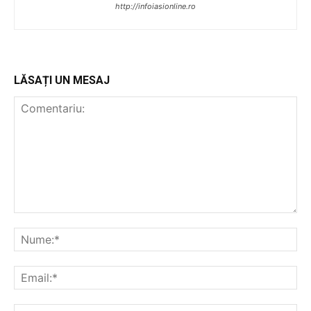
http://infoiasionline.ro
LĂSAȚI UN MESAJ
PUBLICĂ GRATUIT ANUNȚUL TĂU!
Utile
Publică gratuit anunțul tău!
Contact
Emisiuni
Prelucrarea datelor cu caracter personal