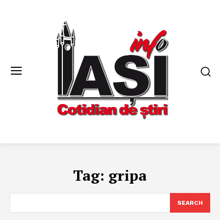
Tag:
gripa
SEARCH