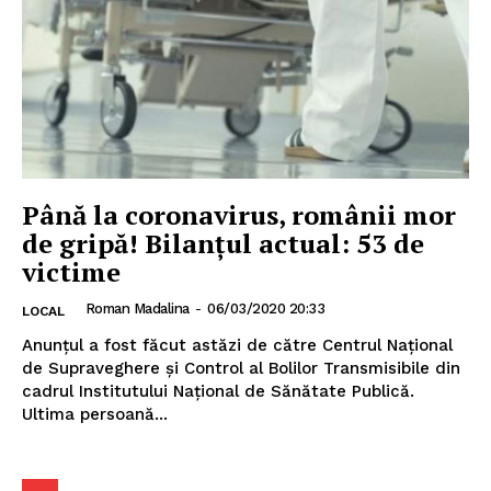
Până la coronavirus, românii mor
INFO IAȘI
de gripă! Bilanțul actual: 53 de
victime
Roman Madalina
-
06/03/2020 20:33
LOCAL
Anunțul a fost făcut astăzi de către Centrul Naţional
de Supraveghere şi Control al Bolilor Transmisibile din
cadrul Institutului Naţional de Sănătate Publică.
Ultima persoană...