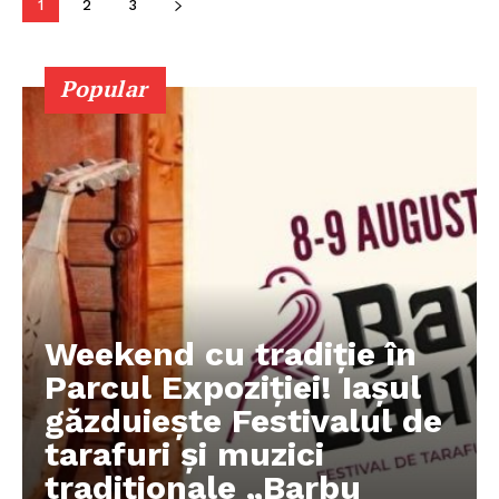
1
2
3
PUBLICĂ GRATUIT ANUNȚUL TĂU!
Popular
Utile
Publică gratuit anunțul tău!
Contact
Emisiuni
Prelucrarea datelor cu caracter personal
Weekend cu tradiție în
Parcul Expoziției! Iașul
găzduiește Festivalul de
tarafuri și muzici
tradiționale „Barbu