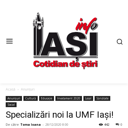
Acasă
Anunțuri
Anunțuri
Cultură
Educație
Invatamant 2020
Local
Sănătate
Social
Specializări noi la UMF Iași!
De către
Toma Ioana
-
28/12/2020 8:00
442
0