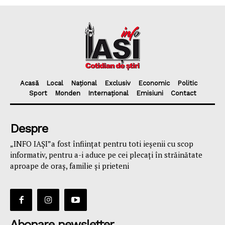
Acasă
Local
Național
Exclusiv
Economic
Politic
Sport
Monden
Internațional
Emisiuni
Contact
Despre
„INFO IAȘI”a fost înfiinţat pentru toti ieşenii cu scop
informativ, pentru a-i aduce pe cei plecaţi în străinătate
aproape de oraş, familie și prieteni
Abonare newsletter