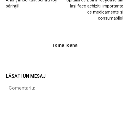
Anunț important pentru toți
Spitalul de Boli Infecțioase din
PUBLICĂ GRATUIT ANUNȚUL TĂU!
părinții!
Iași face achiziții importante
de medicamente și
consumabile!
Utile
Toma Ioana
Publică gratuit anunțul tău!
Contact
Emisiuni
Prelucrarea datelor cu caracter personal
LĂSAȚI UN MESAJ