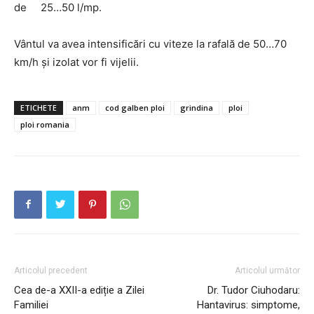
de 25…50 l/mp.
Vântul va avea intensificări cu viteze la rafală de 50…70
km/h și izolat vor fi vijelii.
ETICHETE
anm
cod galben ploi
grindina
ploi
ploi romania
PUBLICĂ GRATUIT ANUNȚUL TĂU!
Utile
Articolul precedent
Articolul următor
Publică gratuit anunțul tău!
Cea de-a XXII-a ediție a Zilei
Dr. Tudor Ciuhodaru:
Contact
Familiei
Hantavirus: simptome,