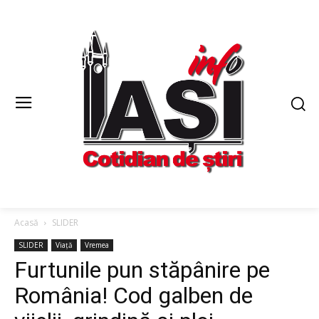
Acasă
SLIDER
SLIDER
Viață
Vremea
Furtunile pun stăpânire pe
România! Cod galben de