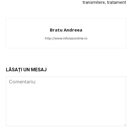
Emisiuni
transmitere, tratament
Prelucrarea datelor cu caracter personal
Bratu Andreea
http://www.infoiasionline.ro
LĂSAȚI UN MESAJ