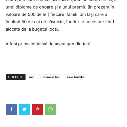
unei diplome de onoare şi a unui premiu (în prezent în
valoare de 500 de lei) fiecărei familii din Iaşi care a
împlinit 50 de ani de căsnicie, fondurile necesare fiind
alocate de la bugetul local.
A fost
prima iniţiativă de acest gen din ţară!
INFO IAȘI
ETICHETE
iași
Primaria Iasi
ziua familiei