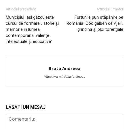
Articolul precedent
Articolul următor
Municipiul Iași găzduiește
Furtunile pun stăpânire pe
PUBLICĂ GRATUIT ANUNȚUL TĂU!
cursul de formare „Istorie și
România! Cod galben de vijelii,
memorie în lumea
grindină și ploi torențiale
contemporană: valențe
intelectuale și educative”
Utile
Publică gratuit anunțul tău!
Bratu Andreea
Contact
http://www.infoiasionline.ro
Emisiuni
Prelucrarea datelor cu caracter personal
LĂSAȚI UN MESAJ