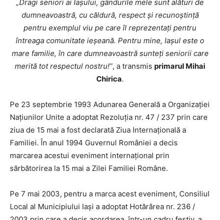
„Dragi seniori ai Iașului, gândurile mele sunt alături de
dumneavoastră, cu căldură, respect și recunoștință
pentru exemplul viu pe care îl reprezentați pentru
întreaga comunitate ieșeană. Pentru mine, Iașul este o
mare familie, în care dumneavoastră sunteți seniorii care
merită tot respectul nostru!”
, a transmis
primarul Mihai
Chirica
.
Pe 23 septembrie 1993 Adunarea Generală a Organizaţiei
Naţiunilor Unite a adoptat Rezoluţia nr. 47 / 237 prin care
ziua de 15 mai a fost declarată Ziua Internaţională a
Familiei. În anul 1994 Guvernul României a decis
marcarea acestui eveniment internaţional prin
sărbătorirea la 15 mai a Zilei Familiei Române.
Pe 7 mai 2003, pentru a marca acest eveniment, Consiliul
Local al Municipiului Iași a adoptat Hotărârea nr. 236 /
2003 prin care a decis acordarea, într-un cadru festiv, a