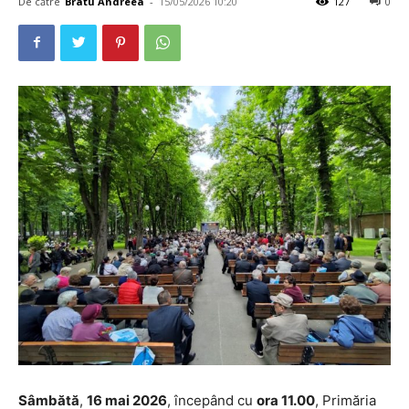
De către
Bratu Andreea
-
15/05/2026 10:20
127
0
Sâmbătă
,
16 mai 2026
, începând cu
ora 11.00
, Primăria