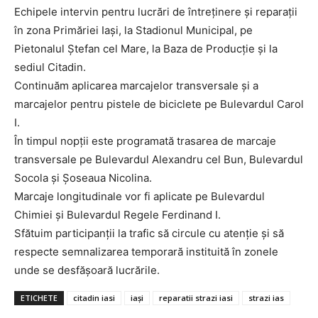
Echipele intervin pentru lucrări de întreținere și reparații
în zona Primăriei Iași, la Stadionul Municipal, pe
Pietonalul Ștefan cel Mare, la Baza de Producție și la
sediul Citadin.
Continuăm aplicarea marcajelor transversale și a
marcajelor pentru pistele de biciclete pe Bulevardul Carol
I.
În timpul nopții este programată trasarea de marcaje
transversale pe Bulevardul Alexandru cel Bun, Bulevardul
Socola și Șoseaua Nicolina.
Marcaje longitudinale vor fi aplicate pe Bulevardul
Chimiei și Bulevardul Regele Ferdinand I.
INFO IAȘI
Sfătuim participanții la trafic să circule cu atenție și să
respecte semnalizarea temporară instituită în zonele
unde se desfășoară lucrările.
ETICHETE
citadin iasi
iași
reparatii strazi iasi
strazi ias