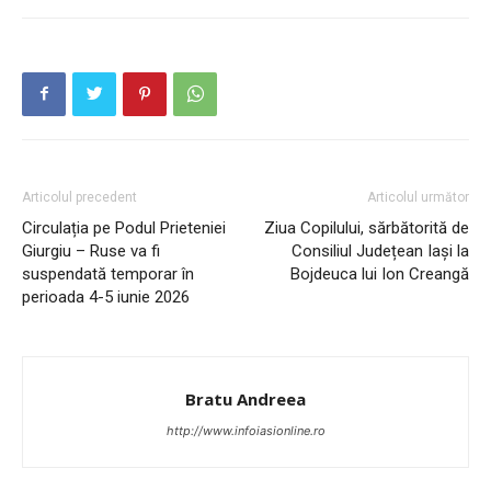
PUBLICĂ GRATUIT ANUNȚUL TĂU!
Articolul precedent
Articolul următor
Circulația pe Podul Prieteniei
Ziua Copilului, sărbătorită de
Giurgiu – Ruse va fi
Consiliul Județean Iași la
Utile
suspendată temporar în
Bojdeuca lui Ion Creangă
perioada 4-5 iunie 2026
Publică gratuit anunțul tău!
Contact
Emisiuni
Bratu Andreea
Prelucrarea datelor cu caracter personal
http://www.infoiasionline.ro