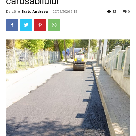
carosabilului
De către
Bratu Andreea
-
27/05/2026 9:15
82
0