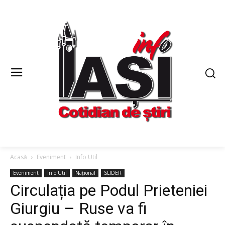
Acasă
Eveniment
Info Util
Eveniment
Info Util
Național
SLIDER
Circulația pe Podul Prieteniei
Giurgiu – Ruse va fi