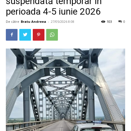
suspendată temporar în
perioada 4-5 iunie 2026
De către
Bratu Andreea
-
27/05/2026 8:08
103
0