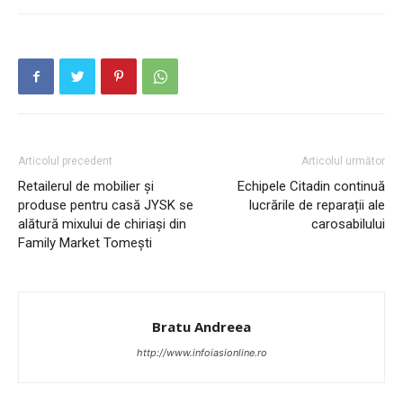
INFO IAȘI
Articolul precedent
Articolul următor
Retailerul de mobilier și
Echipele Citadin continuă
produse pentru casă JYSK se
lucrările de reparații ale
alătură mixului de chiriași din
carosabilului
Family Market Tomești
Bratu Andreea
PUBLICĂ GRATUIT ANUNȚUL TĂU!
http://www.infoiasionline.ro