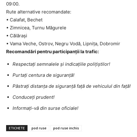
09:00.
Rute alternative recomandate:
• Calafat, Bechet
• Zimnicea, Turnu Măgurele
• Călărași
• Vama Veche, Ostrov, Negru Vodă, Lipnița, Dobromir
Recomandări pentru participanții la trafic:
Respectați semnalele și indicațiile polițiștilor!
Purtați centura de siguranță!
Păstrați distanța de siguranță față de vehiculul din față!
Conduceți prudent!
Informați-vă din surse oficiale!
ETICHETE
pod ruse
pod ruse inchis