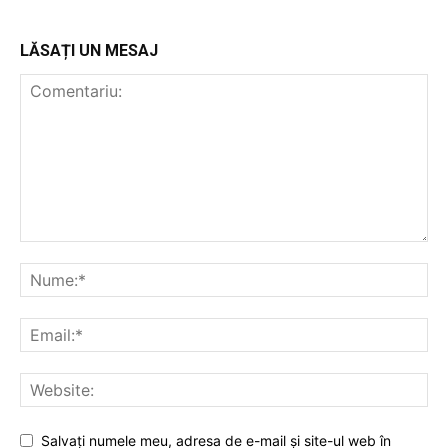
Utile
LĂSAȚI UN MESAJ
Publică gratuit anunțul tău!
Contact
Emisiuni
Prelucrarea datelor cu caracter personal
Salvați numele meu, adresa de e-mail și site-ul web în