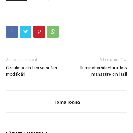
Publică gratuit anunțul tău!
Contact
Emisiuni
Prelucrarea datelor cu caracter personal
Articolul precedent
Articolul următor
Circulația din Iași va suferi
Iluminat arhitectural la o
modificări!
mănăstire din Iași!
Toma Ioana