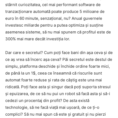
stârnit curiozitatea, cel mai performant software de
tranzacționare automată poate produce 5 milioane de
euro în 60 minute, senzațional, nu? Anual guvernele
investesc miliarde pentru a putea optimiza și susține
asemenea sisteme, să nu mai spunem că profitul este de
300% mai mare decât investiția lor.
Dar care e secretul? Cum poți face bani din așa ceva și de
ce aș vrea să încerc așa ceva? Păi secretul este destul de
simplu, platforma deschide și închide ordine foarte mici,
de până la un 1$, ceea ce înseamnă că riscurile sunt
automat foarte reduse și rata de câștig este una mai
ridicată. Poți face asta și singur dacă poți suporta stresul
și epuizarea, de ce să nu pui un robot să facă asta și să-i
cedezi un procentaj din profit? De asta există
technologie, să ne facă viață mai ușoară, de ce ți-o
complici? Să nu mai spun că este și gratuit și nu pierzi