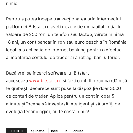
nimic..
Pentru a putea începe tranzacționarea prin intermediul
INFO IAȘI
platformei Bitstart.ro aveți nevoie de un capital inițial în
valoare de 250 ron, un telefon sau laptop, vârsta minimă
18 ani, un cont bancar în ron sau euro deschis în România
legat la o aplicație de internet banking pentru a efectua
alimentarea contului de trader si a retragi bani ulterior.
Dacă vrei să încerci software-ul Bitstart
acceseaza
www.bitstart.ro
si fa-ti cont! Iți recomandăm să
te grăbești deoarece sunt puse la dispoziție doar 3000
de conturi de trader. Aplică pentru un cont în doar 5
PUBLICĂ GRATUIT ANUNȚUL TĂU!
minute și începe să investești inteligent și să profiți de
evoluția technologiei, nu te costă nimic!
Utile
ETICHETE
aplicatie
bani
it
online