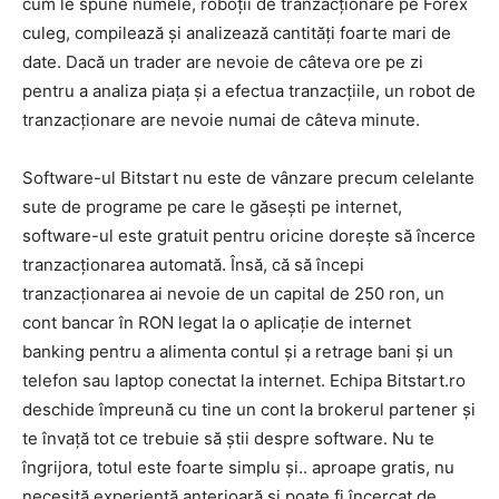
cum le spune numele, roboții de tranzacționare pe Forex
culeg, compilează și analizează cantități foarte mari de
date. Dacă un trader are nevoie de câteva ore pe zi
pentru a analiza piața și a efectua tranzacțiile, un robot de
tranzacționare are nevoie numai de câteva minute.
Software-ul Bitstart nu este de vânzare precum celelante
sute de programe pe care le găsești pe internet,
software-ul este gratuit pentru oricine dorește să încerce
tranzacționarea automată. Însă, că să începi
tranzacționarea ai nevoie de un capital de 250 ron, un
cont bancar în RON legat la o aplicație de internet
banking pentru a alimenta contul și a retrage bani și un
telefon sau laptop conectat la internet. Echipa Bitstart.ro
deschide împreună cu tine un cont la brokerul partener și
te învață tot ce trebuie să știi despre software. Nu te
îngrijora, totul este foarte simplu și.. aproape gratis, nu
necesită experiență anterioară și poate fi încercat de