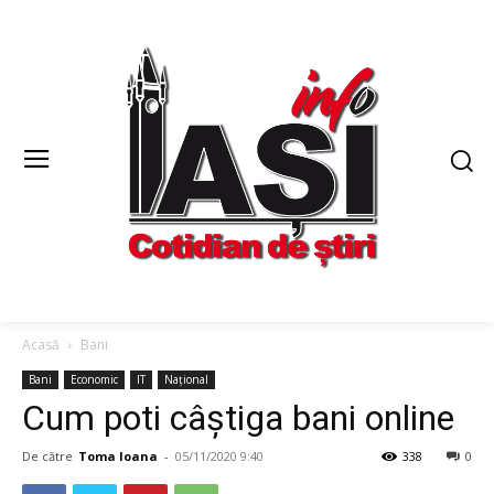
Acasă
Bani
Bani
Economic
IT
Național
Cum poti câștiga bani online
De către
Toma Ioana
-
05/11/2020 9:40
338
0