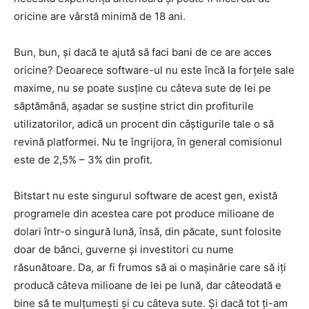
oricine are vârstă minimă de 18 ani.
Bun, bun, și dacă te ajută să faci bani de ce are acces
oricine? Deoarece software-ul nu este încă la forțele sale
maxime, nu se poate susține cu câteva sute de lei pe
săptămână, așadar se susține strict din profiturile
utilizatorilor, adică un procent din câștigurile tale o să
revină platformei. Nu te îngrijora, în general comisionul
este de 2,5% – 3% din profit.
Bitstart nu este singurul software de acest gen, există
programele din acestea care pot produce milioane de
dolari într-o singură lună, însă, din păcate, sunt folosite
doar de bănci, guverne și investitori cu nume
răsunătoare. Da, ar fi frumos să ai o mașinărie care să iți
producă câteva milioane de lei pe lună, dar câteodată e
bine să te mulțumești și cu câteva sute. Și dacă tot ți-am