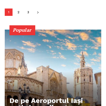
1
2
3
PUBLICĂ GRATUIT ANUNȚUL TĂU!
Popular
Utile
Publică gratuit anunțul tău!
Contact
Emisiuni
Prelucrarea datelor cu caracter personal
De pe Aeroportul Iași