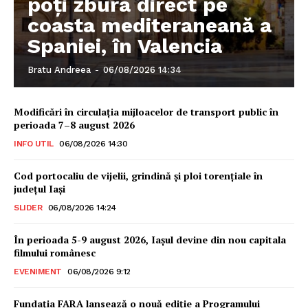
poți zbura direct pe
coasta mediteraneană a
Spaniei, în Valencia
Bratu Andreea
-
06/08/2026 14:34
Modificări în circulația mijloacelor de transport public în
perioada 7–8 august 2026
INFO UTIL
06/08/2026 14:30
Cod portocaliu de vijelii, grindină şi ploi torenţiale în
judeţul Iași
SLIDER
06/08/2026 14:24
În perioada 5-9 august 2026, Iașul devine din nou capitala
filmului românesc
EVENIMENT
06/08/2026 9:12
Fundația FARA lansează o nouă ediție a Programului