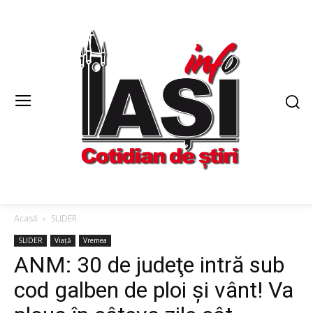
Acasă
SLIDER
SLIDER
Viață
Vremea
ANM: 30 de judeţe intră sub
cod galben de ploi şi vânt! Va