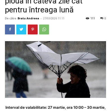
ploua în câteva zile cât
pentru întreaga lună
De către
Bratu Andreea
-
27/03/2026 11:11
111
0
Interval de valabilitate: 27 martie, ora 10:00 – 30 martie,