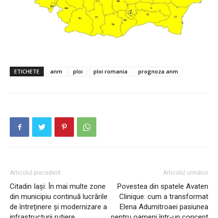
ETICHETE
anm
ploi
ploi romania
prognoza anm
PUBLICĂ GRATUIT ANUNȚUL TĂU!
Utile
Articolul precedent
Articolul următor
Citadin Iași: În mai multe zone
Povestea din spatele Avaten
Publică gratuit anunțul tău!
din municipiu continuă lucrările
Clinique: cum a transformat
Contact
de întreținere și modernizare a
Elena Adumitroaei pasiunea
Emisiuni
infrastructurii rutiere
pentru oameni într-un concept