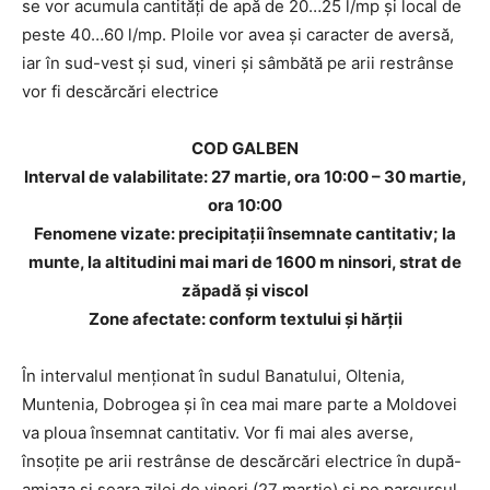
se vor acumula cantități de apă de 20…25 l/mp și local de
peste 40…60 l/mp. Ploile vor avea și caracter de aversă,
iar în sud-vest și sud, vineri și sâmbătă pe arii restrânse
vor fi descărcări electrice
COD GALBEN
Interval de valabilitate: 27 martie, ora 10:00 – 30 martie,
ora 10:00
Fenomene vizate: precipitații însemnate cantitativ
;
la
munte, la altitudini mai mari de 1600 m ninsori, strat de
zăpadă și viscol
Zone afectate: conform textului și hărții
În intervalul menționat în sudul Banatului, Oltenia,
Muntenia, Dobrogea și în cea mai mare parte a Moldovei
va ploua însemnat cantitativ. Vor fi mai ales averse,
însoțite pe arii restrânse de descărcări electrice în după-
amiaza și seara zilei de vineri (27 martie) și pe parcursul