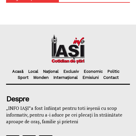
Acasă
Local
Național
Exclusiv
Economic
Politic
Sport
Monden
Internațional
Emisiuni
Contact
Despre
„INFO IAȘI”a fost înfiinţat pentru toti ieşenii cu scop
informativ, pentru a-i aduce pe cei plecaţi în străinătate
aproape de oraş, familie și prieteni