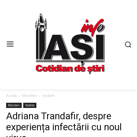
Acasă
Monden
Vedete
Monden
Vedete
Adriana Trandafir, despre
experiența infectării cu noul