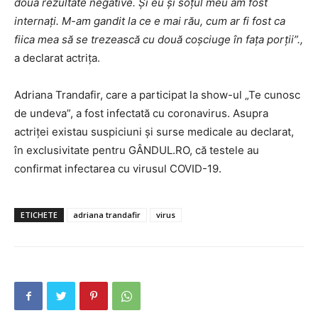
două rezultate negative. Și eu și soțul meu am fost
internați. M-am gandit la ce e mai rău, cum ar fi fost ca
fiica mea să se trezească cu două coșciuge în fața porții”.,
a declarat actrița.
Adriana Trandafir, care a participat la show-ul „Te cunosc
de undeva”, a fost infectată cu coronavirus. Asupra
actriței existau suspiciuni și surse medicale au declarat,
în exclusivitate pentru GÂNDUL.RO, că testele au
confirmat infectarea cu virusul COVID-19.
ETICHETE
adriana trandafir
virus