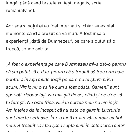
lungă, până când testele au ieșit negativ, scrie
romaniatv.net.
Adriana și soțul ei au fost internați și chiar au existat
momente când a crezut că va muri. A fost însă o
experiență „dată de Dumnezeu”, pe care a putut să o
treacă, spune actrița.
„A fost o experiență pe care Dumnezeu mi-a dat-o pentru
că am putut să o duc, pentru că a trebuit să trec prin asta
pentru a învăța multe lecții pe care nu le știam până
acum. Nimic nu o sa fie cum a fost odată. Oamenii sunt
speriați, debusolați. Nu mai știi de ce, când și de cine să
te ferești. Ne este frică. Nici în curtea mea nu am ieșit.
Am înțeles de la început că nu este de glumit. Lucrurile
sunt foarte serioase. Într-o lună m-am văzut doar cu fiul
meu. A trebuit să stau șase săptămâni în așteptarea celor