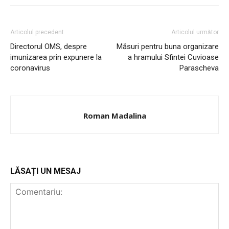
INFO IAȘI
Articolul precedent
Articolul următor
Directorul OMS, despre
Măsuri pentru buna organizare
imunizarea prin expunere la
a hramului Sfintei Cuvioase
coronavirus
Parascheva
Roman Madalina
PUBLICĂ GRATUIT ANUNȚUL TĂU!
LĂSAȚI UN MESAJ
Utile
Publică gratuit anunțul tău!