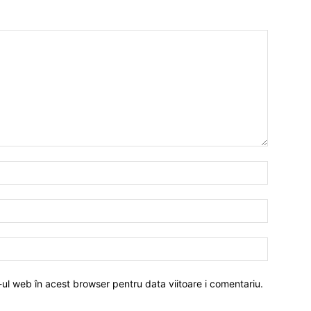
Prelucrarea datelor cu caracter per
IT ANUNȚUL
-ul web în acest browser pentru data viitoare i comentariu.