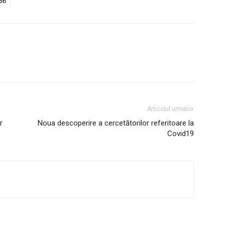
oti
Articolul următor
AȘI
r
Noua descoperire a cercetătorilor referitoare la
Covid19
Utile
Publică gratuit anunțul tău!
Contact
Emisiuni