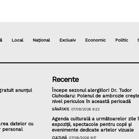
ă
Local
Național
Exclusiv
Economic
Politic
Recente
gratuit anunțul
Începe sezonul alergiilor! Dr. Tudor
Ciuhodaru: Polenul de ambrozie crește
nivel periculos în această perioadă
SĂNĂTATE
07/08/2026 9:22
Agenda culturală a următoarelor zile în
rea datelor cu
expoziții, spectacole pentru copii și
r personal
evenimente dedicate artelor vizuale
CULTURĂ
07/08/2026 9:17