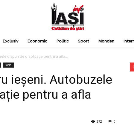
Exclusiv
Economic
Politic
Sport
Monden
Inter
le dispun de o aplicație pentru a afla...
Social
u ieșeni. Autobuzele
ație pentru a afla
372
0