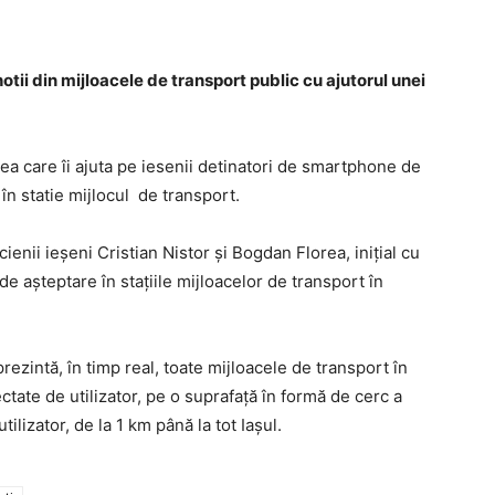
 hotii din mijloacele de transport public cu ajutorul unei
cea care îi ajuta pe iesenii detinatori de smartphone de
în statie mijlocul de transport.
cienii ieşeni Cristian Nistor şi Bogdan Florea, iniţial cu
de aşteptare în staţiile mijloacelor de transport în
prezintă, în timp real, toate mijloacele de transport în
ectate de utilizator, pe o suprafaţă în formă de cerc a
ilizator, de la 1 km până la tot Iaşul.