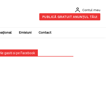
Contul meu
PUBLICĂ GRATUIT ANUNȚUL TĂU!
național
Emisiuni
Contact
Ne gasiti si pe Facebook