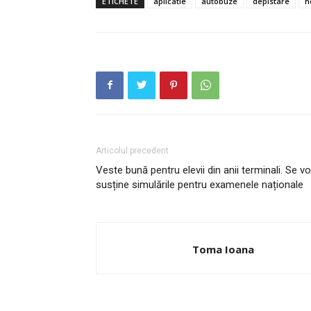
ETICHETE
aplicatie
autobuze
depistare
h
Articolul precedent
INFO I
Veste bună pentru elevii din anii terminali. Se vo
susține simulările pentru examenele naționale
Toma Ioana