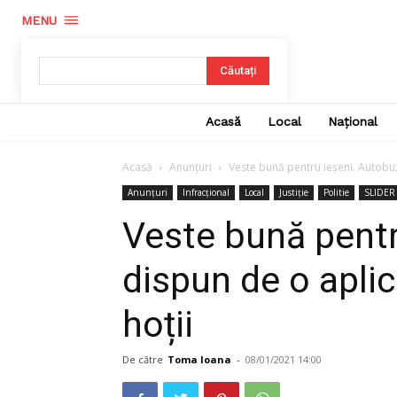
MENU
Căutați
Acasă
Local
Național
Acasă
Anunțuri
Veste bună pentru ieșeni. Autobuze
Anunțuri
Infracțional
Local
Justiție
Politie
SLIDER
Veste bună pentr
dispun de o aplic
hoții
De către
Toma Ioana
-
08/01/2021 14:00