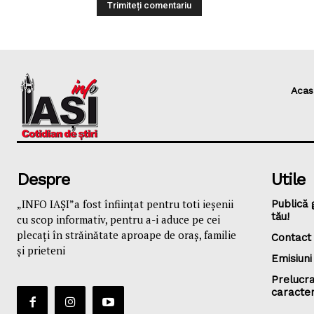
Acas
Despre
Utile
„INFO IAȘI”a fost înfiinţat pentru toti ieşenii
Publică 
tău!
cu scop informativ, pentru a-i aduce pe cei
plecaţi în străinătate aproape de oraş, familie
Contact
și prieteni
Emisiuni
Prelucra
caracte