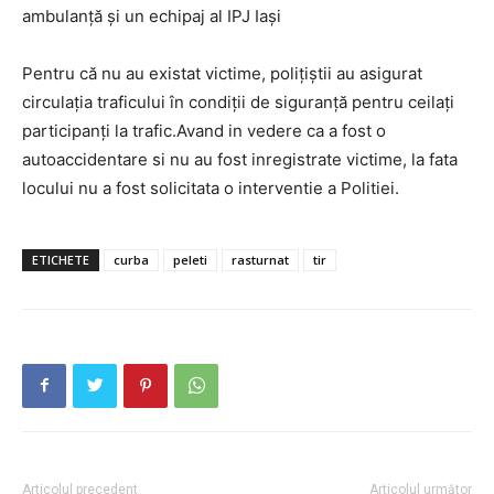
ambulanță și un echipaj al IPJ Iași
Pentru că nu au existat victime, polițiștii au asigurat
circulația traficului în condiții de siguranță pentru ceilați
participanți la trafic.Avand in vedere ca a fost o
autoaccidentare si nu au fost inregistrate victime, la fata
locului nu a fost solicitata o interventie a Politiei.
ETICHETE
curba
peleti
rasturnat
tir
INFO IAȘI
Articolul precedent
Articolul următor