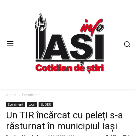
Acasă
Eveniment
Eveniment
Local
SLIDER
Un TIR încărcat cu peleți s-a
răsturnat în municipiul Iași