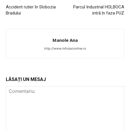
Accident rutier în Slobozia
Parcul Industrial HOLBOCA
Bradului
intră în faza PUZ
Manole Ana
http://www.infoiasionline.ro
PUBLICĂ GRATUIT ANUNȚUL TĂU!
LĂSAȚI UN MESAJ
Utile
Publică gratuit anunțul tău!
Contact