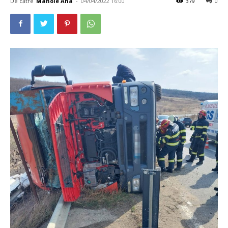
De către
Manole Ana
-
04/04/2022 16:00
379
0