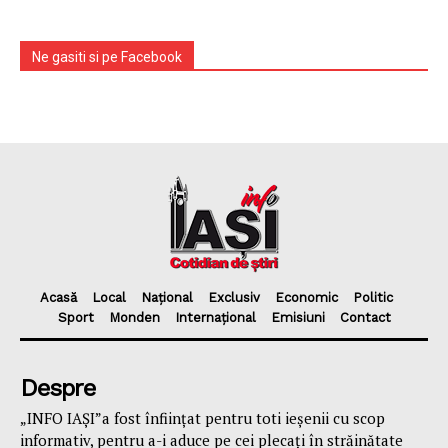
Ne gasiti si pe Facebook
Acasă
Local
Național
Exclusiv
Economic
Politic
Sport
Monden
Internațional
Emisiuni
Contact
Despre
„INFO IAȘI”a fost înfiinţat pentru toti ieşenii cu scop
informativ, pentru a-i aduce pe cei plecaţi în străinătate