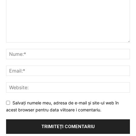
PUBLICĂ GRATUIT ANUNȚUL TĂU!
Utile
Publică gratuit anunțul tău!
Contact
Emisiuni
Prelucrarea datelor cu caracter personal
Salvați numele meu, adresa de e-mail și site-ul web în
acest browser pentru data viitoare i comentariu.