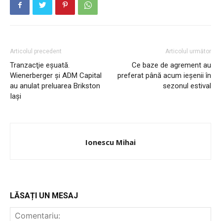
Articolul precedent
Articolul următor
Tranzacţie eşuată.
Ce baze de agrement au
Wienerberger şi ADM Capital
preferat până acum ieșenii în
au anulat preluarea Brikston
sezonul estival
Iași
INFO IAȘI
Ionescu Mihai
LĂSAȚI UN MESAJ