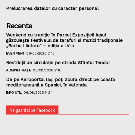
Prelucrarea datelor cu caracter personal
Recente
Weekend cu tradiție în Parcul Expoziției! Iașul
găzduiește Festivalul de tarafuri și muzici tradiționale
„Barbu Lăutaru” – ediția a IV-a
EVENIMENT
06/08/2026 21:15
Restricții de circulație pe strada Sfântul Teodor
ADMINISTRAȚIE
06/08/2026 21:10
De pe Aeroportul Iași poți zbura direct pe coasta
mediteraneană a Spaniei, în Valencia
INFO UTIL
06/08/2026 14:34
Ne gasiti si pe Facebook