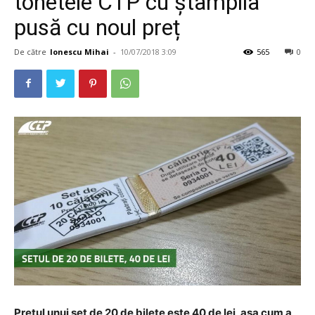
tonetele CTP cu ștampila
pusă cu noul preț
De către
Ionescu Mihai
-
10/07/2018 3:09
565
0
Prețul unui set de 20 de bilete este 40 de lei, așa cum a