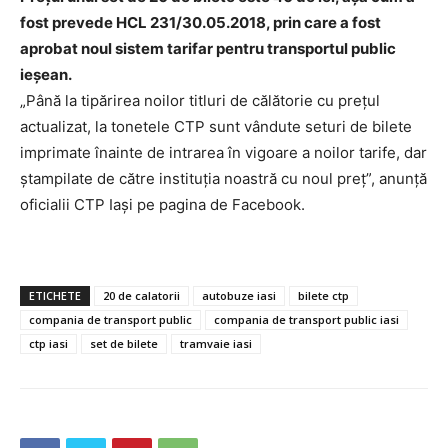
fost prevede HCL 231/30.05.2018, prin care a fost
aprobat noul sistem tarifar pentru transportul public
ieșean.
„Până la tipărirea noilor titluri de călătorie cu prețul
actualizat, la tonetele CTP sunt vândute seturi de bilete
imprimate înainte de intrarea în vigoare a noilor tarife, dar
ștampilate de către instituția noastră cu noul preț”, anunță
oficialii CTP Iași pe pagina de Facebook.
ETICHETE
20 de calatorii
autobuze iasi
bilete ctp
compania de transport public
compania de transport public iasi
ctp iasi
set de bilete
tramvaie iasi