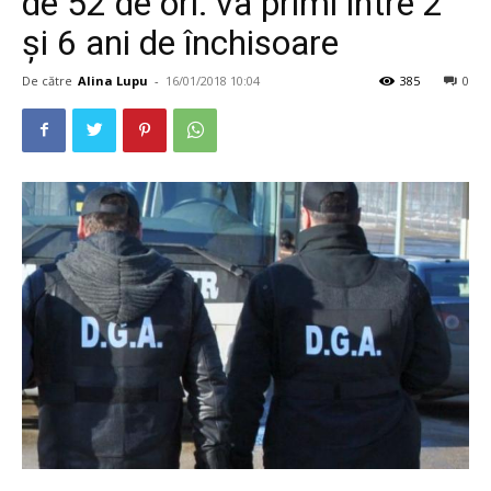
de 52 de ori: va primi între 2
și 6 ani de închisoare
De către
Alina Lupu
-
16/01/2018 10:04
385
0