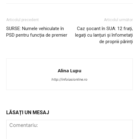
Articolul precedent
Articolul următor
PUBLICĂ GRATUIT ANUNȚUL TĂU!
SURSE: Numele vehiculate în
Caz șocant în SUA: 12 frați,
PSD pentru funcția de premier
legați cu lanțuri și înfometați
de propriii părinți
Utile
Publică gratuit anunțul tău!
Alina Lupu
Contact
http://infoiasionline.ro
Emisiuni
Prelucrarea datelor cu caracter personal
LĂSAȚI UN MESAJ