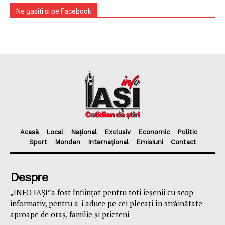
Ne gasiti si pe Facebook
Acasă
Local
Național
Exclusiv
Economic
Politic
Sport
Monden
Internațional
Emisiuni
Contact
Despre
„INFO IAȘI”a fost înfiinţat pentru toti ieşenii cu scop
informativ, pentru a-i aduce pe cei plecaţi în străinătate
aproape de oraş, familie și prieteni