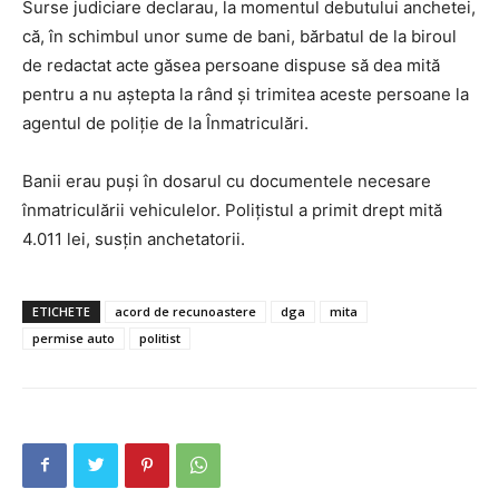
Surse judiciare declarau, la momentul debutului anchetei,
că, în schimbul unor sume de bani, bărbatul de la biroul
de redactat acte găsea persoane dispuse să dea mită
pentru a nu aştepta la rând şi trimitea aceste persoane la
agentul de poliţie de la Înmatriculări.
Banii erau puşi în dosarul cu documentele necesare
înmatriculării vehiculelor. Poliţistul a primit drept mită
4.011 lei, susţin anchetatorii.
INFO IAȘI
ETICHETE
acord de recunoastere
dga
mita
permise auto
politist