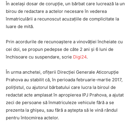
În acelaşi dosar de corupţie, un bărbat care lucrează la un
birou de redactare a actelor necesare în vederea
înmatriculării a recunoscut acuzaţiile de complicitate la
luare de mită.
Prin acordurile de recunoaştere a vinovăţiei încheiate cu
cei doi, se propun pedepse de câte 2 ani şi 6 luni de
închisoare cu suspendare, scrie
Digi24
.
În urma anchetei, ofiţerii Direcţiei Generale Aticorupţie
Prahova au stabilit că, în perioada februarie-martie 2017,
poliţistul, cu ajutorul bărbatului care lucra la biroul de
redactat acte amplasat în apropierea IPJ Prahova, a ajutat
zeci de persoane să înmatriculeze vehicule fără a se
prezenta la ghişeu, sau fără a aştepta să le vină rândul
pentru întocmirea actelor.