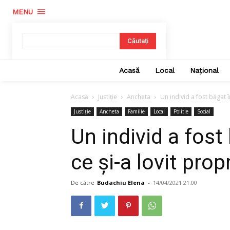
MENU
Căutați
Acasă
Local
Național
Acasă
Justiție
Ancheta
Un individ a fost băgat î
Justiție
Ancheta
Familie
Local
Politie
Social
Un individ a fost
ce şi-a lovit pro
De către
Budachiu Elena
-
14/04/2021 21:00