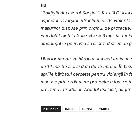
fiu.
“
Poliţiştii din cadrul Secţiei 2 Rurală Ciure
aspectul săvârşirii infracţiunilor de violenţă
măsurilor dispuse prin ordinul de protecţie. 
constatat faptul că, la data de 8 martie, un bă
ameninţat-o pe mama sa şi ar fi distrus un g
Ulterior împotriva bărbatului a fost emis un o
de 14 martie a.c. şi data de 12 aprilie. În ba
aprilie bărbatul cercetat pentru violenţă în 
dispuse prin ordinul de protecţie a fost reţi
ore, fiind introdus în Arestul IPJ Iaşi
”, au pre
ETICHETE
bataie
ciurea
mama
INFO I