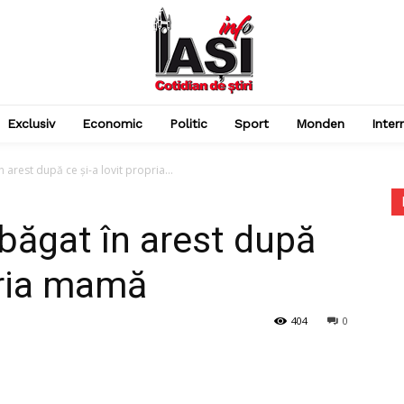
Exclusiv
Economic
Politic
Sport
Monden
Inter
n arest după ce şi-a lovit propria...
 băgat în arest după
pria mamă
404
0