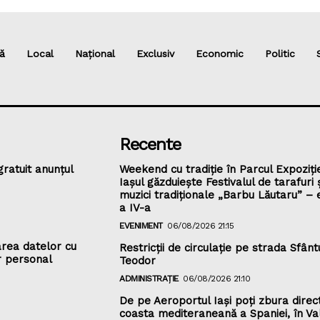
ă
Local
Național
Exclusiv
Economic
Politic
Recente
gratuit anunțul
Weekend cu tradiție în Parcul Expoziție
Iașul găzduiește Festivalul de tarafuri 
muzici tradiționale „Barbu Lăutaru” – e
a IV-a
EVENIMENT
06/08/2026 21:15
rea datelor cu
Restricții de circulație pe strada Sfânt
r personal
Teodor
ADMINISTRAȚIE
06/08/2026 21:10
De pe Aeroportul Iași poți zbura direc
coasta mediteraneană a Spaniei, în Va