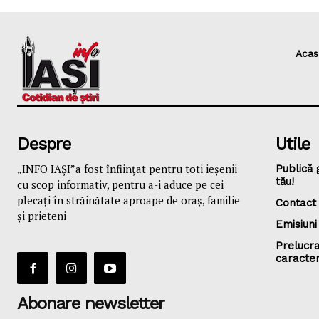
Acas
Despre
Utile
„INFO IAȘI”a fost înfiinţat pentru toti ieşenii
Publică 
tău!
cu scop informativ, pentru a-i aduce pe cei
plecaţi în străinătate aproape de oraş, familie
Contact
și prieteni
Emisiuni
Prelucra
caracte
Abonare newsletter