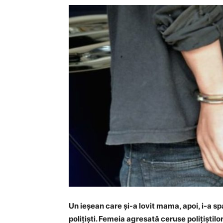
Un ieşean care şi-a lovit mama, apoi, i-a sp
poliţişti. Femeia agresată ceruse poliţiştilo