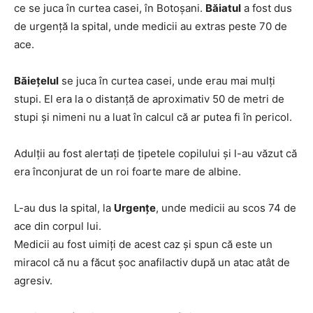
ce se juca în curtea casei, în Botoșani.
Băiatul
a fost dus
de urgență la spital, unde medicii au extras peste 70 de
ace.
Băiețelul
se juca în curtea casei, unde erau mai mulți
stupi. El era la o distanță de aproximativ 50 de metri de
stupi și nimeni nu a luat în calcul că ar putea fi în pericol.
Adulții au fost alertați de țipetele copilului și l-au văzut că
era înconjurat de un roi foarte mare de albine.
L-au dus la spital, la
Urgențe
, unde medicii au scos 74 de
ace din corpul lui.
Medicii au fost uimiți de acest caz și spun că este un
miracol că nu a făcut șoc anafilactiv după un atac atât de
agresiv.