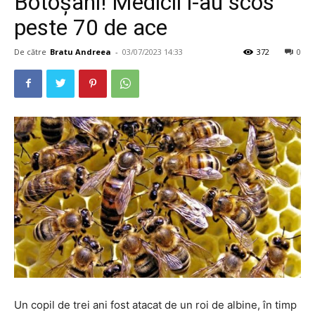
Botoșani! Medicii i-au scos
peste 70 de ace
De către
Bratu Andreea
-
03/07/2023 14:33
372
0
Un copil de trei ani fost atacat de un roi de albine, în timp