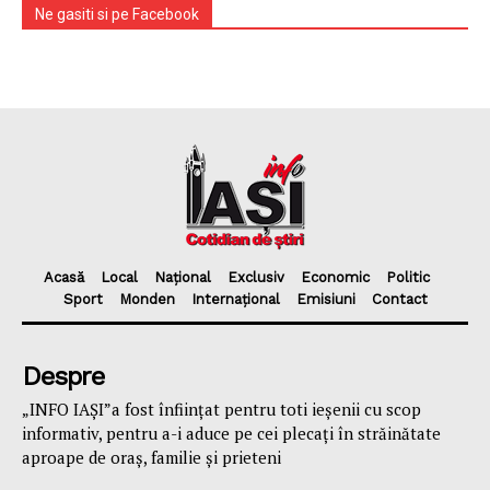
Ne gasiti si pe Facebook
Acasă
Local
Național
Exclusiv
Economic
Politic
Sport
Monden
Internațional
Emisiuni
Contact
Despre
„INFO IAȘI”a fost înfiinţat pentru toti ieşenii cu scop
informativ, pentru a-i aduce pe cei plecaţi în străinătate
aproape de oraş, familie și prieteni