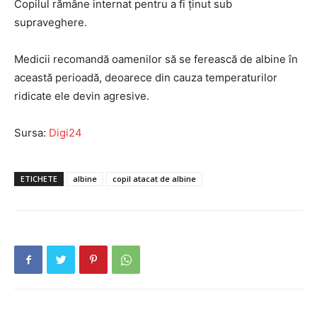
Copilul rămâne internat pentru a fi ținut sub
supraveghere.
Medicii recomandă oamenilor să se ferească de albine în
această perioadă, deoarece din cauza temperaturilor
ridicate ele devin agresive.
Sursa:
Digi24
ETICHETE
albine
copil atacat de albine