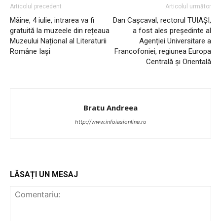
Articolul precedent
Articolul următor
INFO IAȘI
Mâine, 4 iulie, intrarea va fi
Dan Cașcaval, rectorul TUIAȘI,
gratuită la muzeele din rețeaua
a fost ales președinte al
Muzeului Național al Literaturii
Agenției Universitare a
Române Iași
Francofoniei, regiunea Europa
Centrală și Orientală
Bratu Andreea
http://www.infoiasionline.ro
PUBLICĂ GRATUIT ANUNȚUL TĂU!
LĂSAȚI UN MESAJ
Utile
Publică gratuit anunțul tău!