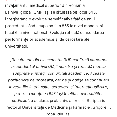
învățământul medical superior din România.
La nivel global, UMF Iași se situează pe locul 643,
înregistrând o evoluție semnificativă față de anul
precedent, când ocupa poziția 865 la nivel mondial și
locul 6 la nivel național. Evoluția reflectă consolidarea
performanțelor academice și de cercetare ale
universității.
„Rezultatele din clasamentul RUR confirmă parcursul
ascendent al universității noastre și reflectă munca
susținută a întregii comunități academice. Această
poziționare ne onorează, dar ne și obligă să continuăm
investițiile în educație, cercetare și internaționalizare,
pentru a menține UMF Iași în elita universităților
medicale”,
a declarat prof. univ. dr. Viorel Scripcariu,
rectorul Universității de Medicină și Farmacie „Grigore T.
Popa” din Iași.