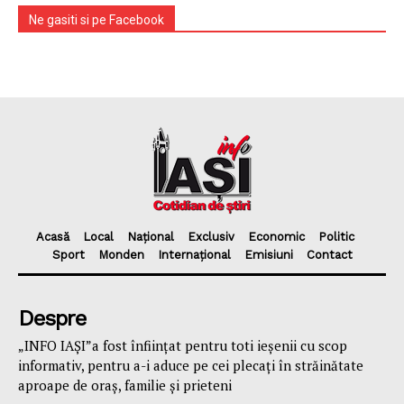
Ne gasiti si pe Facebook
Acasă
Local
Național
Exclusiv
Economic
Politic
Sport
Monden
Internațional
Emisiuni
Contact
Despre
„INFO IAȘI”a fost înfiinţat pentru toti ieşenii cu scop
informativ, pentru a-i aduce pe cei plecaţi în străinătate
aproape de oraş, familie și prieteni