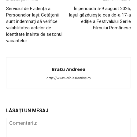
Articolul precedent
Articolul următor
Serviciul de Evidență a
În perioada 5-9 august 2026,
Persoanelor Iași: Cetățenii
Iașul găzduiește cea de-a 17-a
sunt îndemnați să verifice
ediție a Festivalului Serile
valabilitatea actelor de
Filmului Românesc
identitate înainte de sezonul
vacanțelor
Bratu Andreea
http://www.infoiasionline.ro
LĂSAȚI UN MESAJ