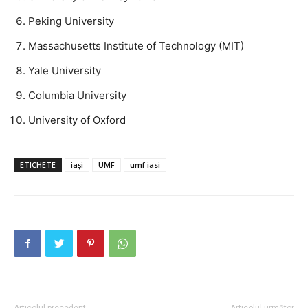
Publică gratuit anunțul tău!
Peking University
Contact
Massachusetts Institute of Technology (MIT)
Emisiuni
Yale University
Prelucrarea datelor cu caracter personal
Columbia University
University of Oxford
ETICHETE
iași
UMF
umf iasi