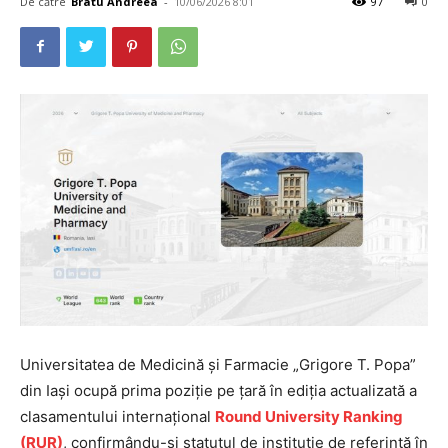
De către
Bratu Andreea
-
10/06/2026 8:01
97
0
Universitatea de Medicină și Farmacie „Grigore T. Popa”
din Iași ocupă prima poziție pe țară în ediția actualizată a
clasamentului internațional
Round University Ranking
(RUR)
, confirmându-și statutul de instituție de referință în