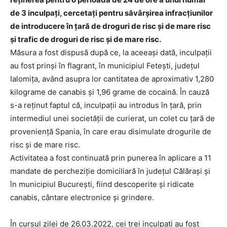
de 3 inculpaţi, cercetați pentru săvârșirea infracțiunilor
de introducere în ţară de droguri de risc şi de mare risc
și trafic de droguri de risc şi de mare risc.
Măsura a fost dispusă după ce, la aceeași dată, inculpații
au fost prinși în flagrant, în municipiul Fetești, județul
Ialomița, având asupra lor cantitatea de aproximativ 1,280
kilograme de canabis și 1,96 grame de cocaină. În cauză
s-a reținut faptul că, inculpații au introdus în țară, prin
intermediul unei societății de curierat, un colet cu țară de
proveniență Spania, în care erau disimulate drogurile de
risc și de mare risc.
Activitatea a fost continuată prin punerea în aplicare a 11
mandate de percheziție domiciliară în județul Călărași și
în municipiul București, fiind descoperite și ridicate
canabis, cântare electronice și grindere.
În cursul zilei de 26.03.2022, cei trei inculpați au fost