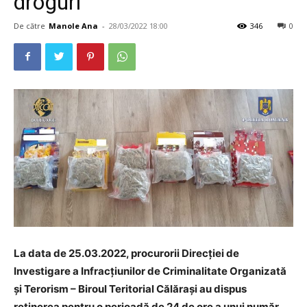
droguri
De către
Manole Ana
-
28/03/2022 18:00
346
0
La data de 25.03.2022, procurorii Direcției de
Investigare a Infracțiunilor de Criminalitate Organizată
și Terorism – Biroul Teritorial Călăraşi au dispus
reținerea pentru o perioadă de 24 de ore a unui număr