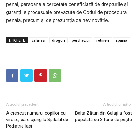
penal, persoanele cercetate beneficiază de drepturile și
garanțiile procesuale prevăzute de Codul de procedură
penală, precum și de prezumția de nevinovăție.
ETICHETE
calarasi
droguri
perchezitii
retineri
spania
INFO IAȘI
Articolul precedent
Articolul următor
A crescut numărul copiilor cu
Balta Zătun din Galați a fost
viroze, care ajung la Spitalul de
populată cu 3 tone de pește
Pediatrie Iași
PUBLICĂ GRATUIT ANUNȚUL TĂU!