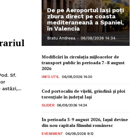
De pe Aeroportul Iași poți
zbura direct pe coasta
mediteraneană a Spaniei,
în Valencia
Bratu Andreea
-
06/08/2026 14:34
rariul
Modificări în circulația mijloacelor de
transport public în perioada 7–8 august
2026
od. Sf.
INFO UTIL
06/08/2026 14:30
lor
astăzi,...
Cod portocaliu de vijelii, grindină şi ploi
torenţiale în judeţul Iași
SLIDER
06/08/2026 14:24
În perioada 5-9 august 2026, Iașul devine
din nou capitala filmului românesc
EVENIMENT
06/08/2026 9:12