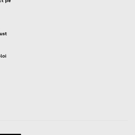
ct pe
e
ust
ploi