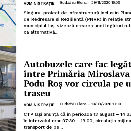
Budachiu Elena
-
29/11/2020 16:00
ADMINISTRAȚIE
Singurul proiect de infrastructură inclus în Plan
de Redresare și Reziliență (PNRR) în relație str
municipiul Iași vizează crearea unei legături rut
ca alternativă...
Autobuzele care fac legă
între Primăria Miroslava 
Podu Roș vor circula pe u
traseu
Budachiu Elena
-
13/08/2020 18:00
ADMINISTRAȚIE
CTP Iași anunță că în perioada 13 august – 14 
în intervalul orar 07:30 – 19:00, circulația mijlo
transport de pe...