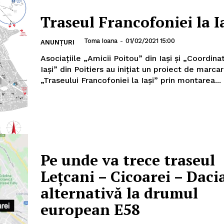
Traseul Francofoniei la I
Toma Ioana
-
01/02/2021 15:00
ANUNȚURI
AȘI
Asociațiile „Amicii Poitou” din Iași și „Coordina
Iași” din Poitiers au inițiat un proiect de marca
„Traseului Francofoniei la Iași” prin montarea...
Utile
Publică gratuit anunțul tău!
Contact
Emisiuni
Pe unde va trece traseul
Prelucrarea datelor cu caracter per
Lețcani – Cicoarei – Daci
IT ANUNȚUL
alternativă la drumul
european E58