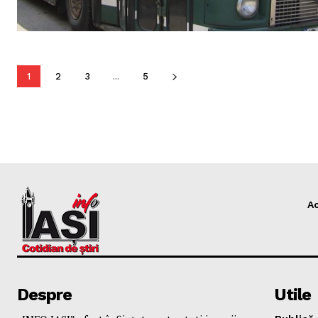
1
2
3
...
5
A
Despre
Utile