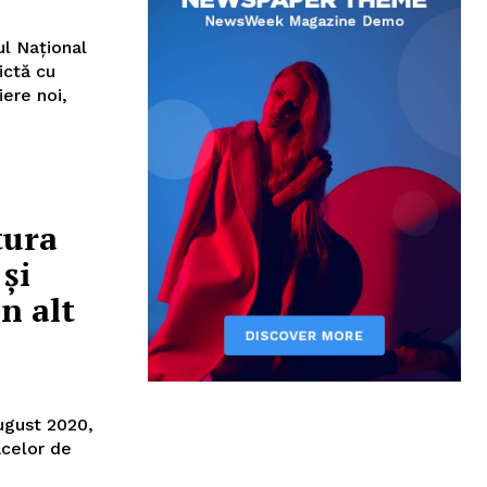
ul Național
ictă cu
iere noi,
tura
și
n alt
august 2020,
acelor de