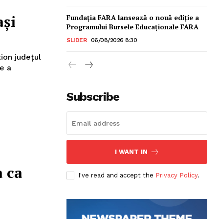
ași
Fundația FARA lansează o nouă ediție a
Programului Bursele Educaționale FARA
SLIDER
06/08/2026 8:30
tion judeţul
re a
Subscribe
I WANT IN
sonal
a ca
I've read and accept the
Privacy Policy
.