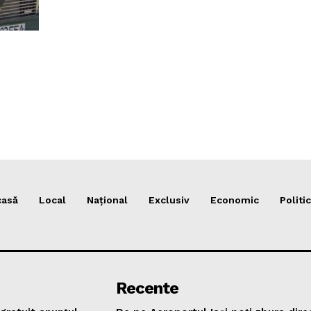
casă
Local
Național
Exclusiv
Economic
Politic
Recente