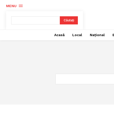
MENU
Căutați
Acasă
Local
Național