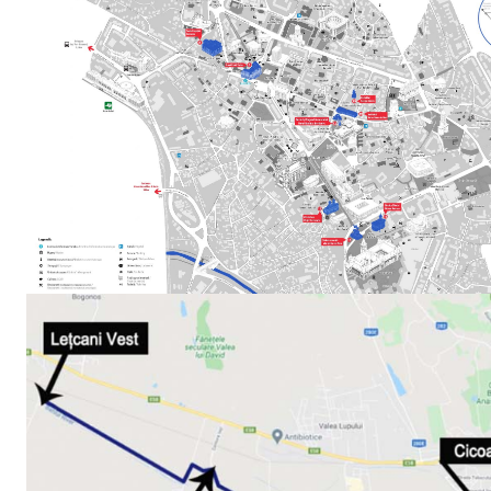
INFO I
PUBLICĂ GRATU
TĂU!