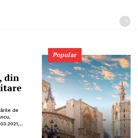
Popular
, din
itare
ările de
ancu,
de 09.03.2021,...