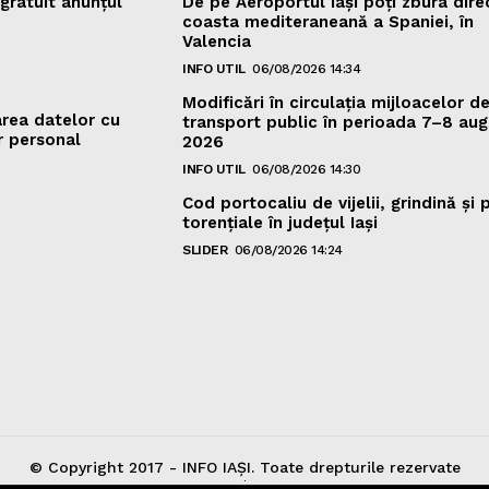
gratuit anunțul
De pe Aeroportul Iași poți zbura dire
coasta mediteraneană a Spaniei, în
Valencia
INFO UTIL
06/08/2026 14:34
Modificări în circulația mijloacelor d
area datelor cu
transport public în perioada 7–8 aug
r personal
2026
INFO UTIL
06/08/2026 14:30
Cod portocaliu de vijelii, grindină şi 
torenţiale în judeţul Iași
SLIDER
06/08/2026 14:24
© Copyright 2017 - INFO IAȘI. Toate drepturile rezervate