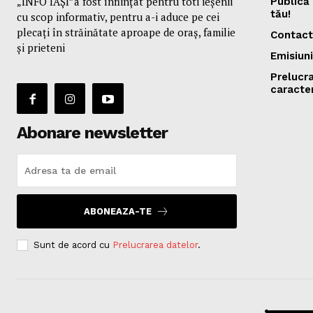
„INFO IAȘI”a fost înfiinţat pentru toti ieşenii
Publică 
tău!
cu scop informativ, pentru a-i aduce pe cei
plecaţi în străinătate aproape de oraş, familie
Contact
și prieteni
Emisiuni
Prelucr
caracte
Abonare newsletter
ABONEAZA-TE
Sunt de acord cu
Prelucrarea datelor
.