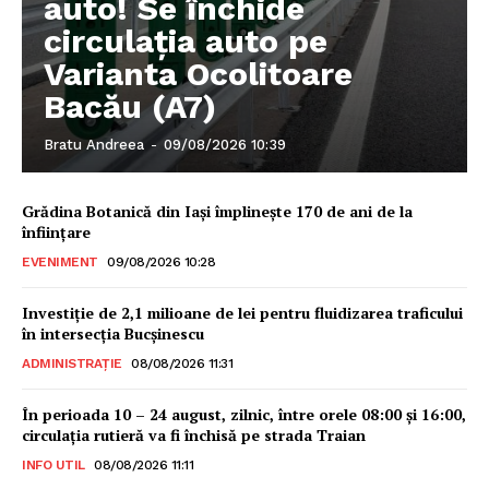
auto! Se închide
circulația auto pe
Varianta Ocolitoare
Bacău (A7)
Bratu Andreea
-
09/08/2026 10:39
Grădina Botanică din Iaşi împlineşte 170 de ani de la
înfiinţare
EVENIMENT
09/08/2026 10:28
Investiție de 2,1 milioane de lei pentru fluidizarea traficului
în intersecția Bucșinescu
ADMINISTRAȚIE
08/08/2026 11:31
În perioada 10 – 24 august, zilnic, între orele 08:00 și 16:00,
circulația rutieră va fi închisă pe strada Traian
INFO UTIL
08/08/2026 11:11