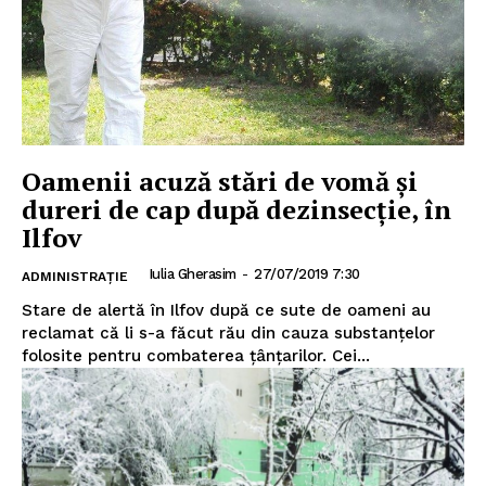
Oamenii acuză stări de vomă și
dureri de cap după dezinsecție, în
Ilfov
Iulia Gherasim
-
27/07/2019 7:30
ADMINISTRAȚIE
Stare de alertă în Ilfov după ce sute de oameni au
reclamat că li s-a făcut rău din cauza substanţelor
folosite pentru combaterea ţânţarilor. Cei...