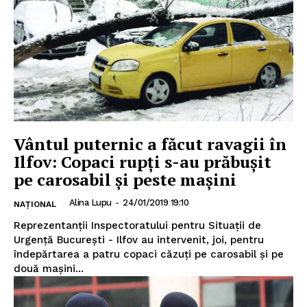
Vântul puternic a făcut ravagii în
Ilfov: Copaci rupți s-au prăbușit
pe carosabil și peste mașini
Alina Lupu
-
24/01/2019 19:10
NAȚIONAL
Reprezentanţii Inspectoratului pentru Situaţii de
Urgenţă Bucureşti - Ilfov au intervenit, joi, pentru
îndepărtarea a patru copaci căzuţi pe carosabil şi pe
două maşini...