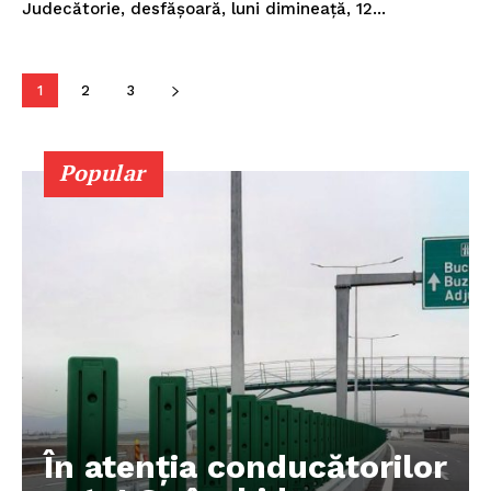
Judecătorie, desfăşoară, luni dimineaţă, 12...
PUBLICĂ GRATUIT ANUNȚUL TĂU!
1
2
3
Popular
Utile
Publică gratuit anunțul tău!
Contact
Emisiuni
Prelucrarea datelor cu caracter personal
În atenția conducătorilor