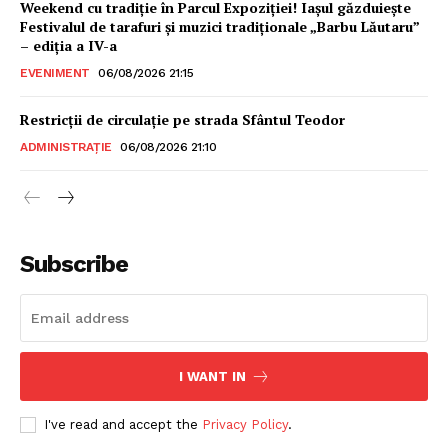
Weekend cu tradiție în Parcul Expoziției! Iașul găzduiește
Festivalul de tarafuri și muzici tradiționale „Barbu Lăutaru”
– ediția a IV-a
EVENIMENT
06/08/2026 21:15
Restricții de circulație pe strada Sfântul Teodor
ADMINISTRAȚIE
06/08/2026 21:10
Subscribe
I WANT IN
I've read and accept the
Privacy Policy
.