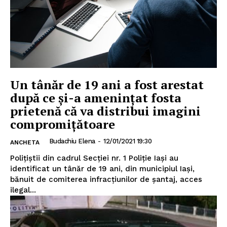
Un tânăr de 19 ani a fost arestat
după ce și-a amenințat fosta
prietenă că va distribui imagini
compromițătoare
Budachiu Elena
-
12/01/2021 19:30
ANCHETA
Poliţiştii din cadrul Secţiei nr. 1 Poliţie Iaşi au
identificat un tânăr de 19 ani, din municipiul Iaşi,
bănuit de comiterea infracţiunilor de şantaj, acces
ilegal...