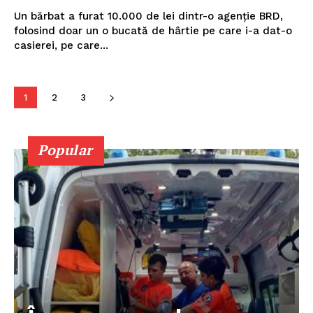
Un bărbat a furat 10.000 de lei dintr-o agenţie BRD,
folosind doar un o bucată de hârtie pe care i-a dat-o
casierei, pe care...
PUBLICĂ GRATUIT ANUNȚUL TĂU!
1
2
3
Popular
Utile
Publică gratuit anunțul tău!
Contact
Emisiuni
Prelucrarea datelor cu caracter personal