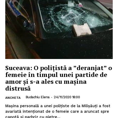
Suceava: O polițistă a ”deranjat” o
femeie în timpul unei partide de
amor și s-a ales cu mașina
distrusă
Budachiu Elena
-
24/11/2020 18:00
ANCHETA
Mașina personală a unei polițiste de la Milișăuți a fost
avariată intenționat de o femeie care a aruncat spre
capotă și parbriz cu pietre...