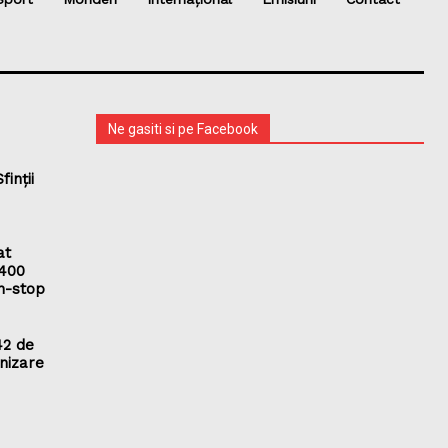
Ne gasiti si pe Facebook
finții
at
 400
on-stop
42 de
nizare