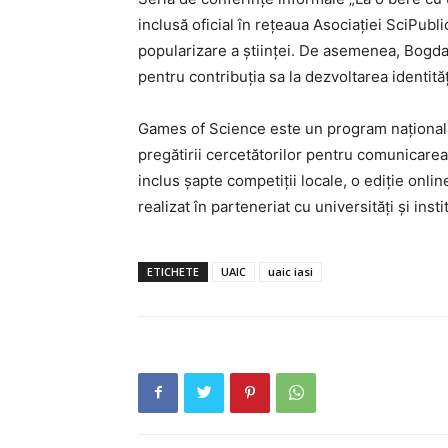
inclusă oficial în rețeaua Asociației SciPubli
popularizare a științei. De asemenea, Bogda
pentru contribuția sa la dezvoltarea identităț
Games of Science este un program național 
pregătirii cercetătorilor pentru comunicarea e
inclus șapte competiții locale, o ediție onlin
realizat în parteneriat cu universități și ins
PUBLICĂ GRATU
TĂU!
ETICHETE
UAIC
uaic iasi