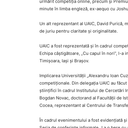
urmărit competiția online, precum și Premiu
minute în limba engleză, ex-aequo cu Joshua
Un alt reprezentant al UAIC, David Purică, m
de juriu pentru claritate și originalitate.
UAIC a fost reprezentată și în cadrul compet
Echipa câștigătoare, „Cu capul în nori”, l-a i
Timișoara, Iași și Brașov.
Implicarea Universității „Alexandru Ioan Cuza”
competiționale. Din delegația UAIC au făcut 
științifici în cadrul Institutului de Cercetări 
Bogdan Novac, doctorand al Facultății de Ist
Cocea, reprezentant al Centrului de Transfe
INFO I
În cadrul evenimentului a fost evidențiată și
Seria de conferințe informale „La o bere cu