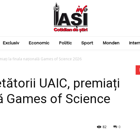
Exclusiv
Economic
Politic
Sport
Monden
Inter
emiați la finala națională Games of Science 2026
etătorii UAIC, premiați
ală Games of Science
82
0