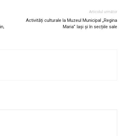
Articolul următor
Activități culturale la Muzeul Municipal „Regina
in,
Maria” Iași și în secțiile sale