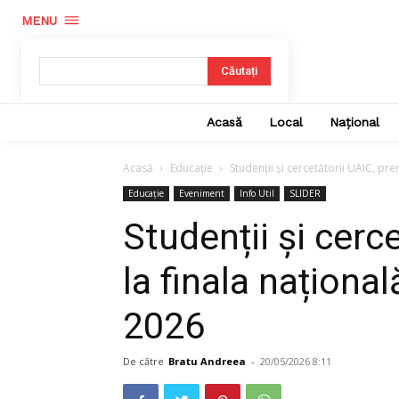
MENU
Căutați
Acasă
Local
Național
Acasă
Educație
Studenții și cercetătorii UAIC, pr
Educație
Eveniment
Info Util
SLIDER
Studenții și cerc
la finala națion
2026
De către
Bratu Andreea
-
20/05/2026 8:11