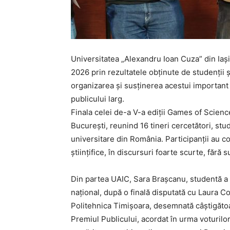
Universitatea „Alexandru Ioan Cuza” din Iași
2026 prin rezultatele obținute de studenții și
organizarea și susținerea acestui important 
publicului larg.
Finala celei de-a V-a ediții Games of Scien
București, reunind 16 tineri cercetători, stu
universitare din România. Participanții au 
științifice, în discursuri foarte scurte, fără 
Din partea UAIC, Sara Brașcanu, studentă a Fac
național, după o finală disputată cu Laura 
Politehnica Timișoara, desemnată câștigătoa
Premiul Publicului, acordat în urma voturilor