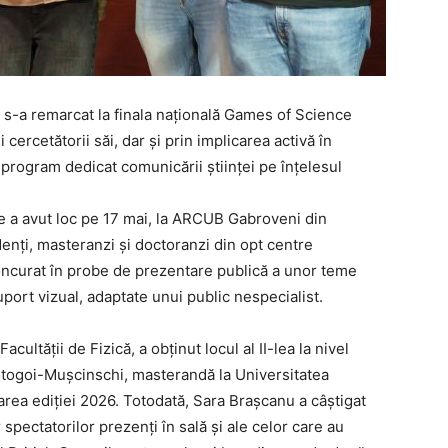
 s-a remarcat la finala națională Games of Science
 cercetătorii săi, dar și prin implicarea activă în
program dedicat comunicării științei pe înțelesul
ce a avut loc pe 17 mai, la ARCUB Gabroveni din
denți, masteranzi și doctoranzi din opt centre
concurat în probe de prezentare publică a unor teme
suport vizual, adaptate unui public nespecialist.
ultății de Fizică, a obținut locul al II-lea la nivel
Cotogoi-Mușcinschi, masterandă la Universitatea
rea ediției 2026. Totodată, Sara Brașcanu a câștigat
 spectatorilor prezenți în sală și ale celor care au