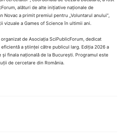
Utile
cForum, alături de alte inițiative naționale de
n Novac a primit premiul pentru „Voluntarul anului”,
ii vizuale a Games of Science în ultimii ani.
Publică gratuit anunțul tău!
Contact
organizat de Asociația SciPublicForum, dedicat
Emisiuni
ficientă a științei către publicul larg. Ediția 2026 a
Prelucrarea datelor cu caracter per
e și finala națională de la București. Programul este
tituții de cercetare din România.
IT ANUNȚUL