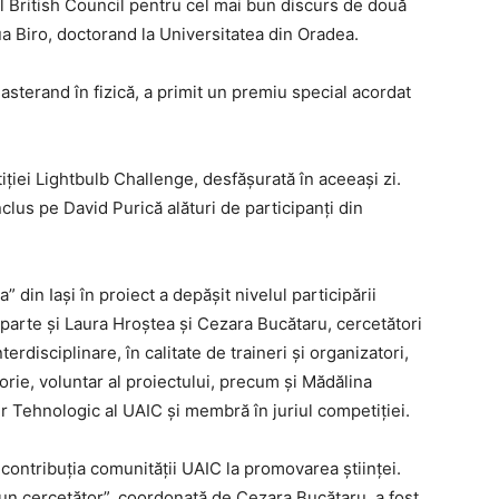
l British Council pentru cel mai bun discurs de două
 Biro, doctorand la Universitatea din Oradea.
asterand în fizică, a primit un premiu special acordat
iției Lightbulb Challenge, desfășurată în aceeași zi.
nclus pe David Purică alături de participanți din
 din Iași în proiect a depășit nivelul participării
parte și Laura Hroștea și Cezara Bucătaru, cercetători
Interdisciplinare, în calitate de traineri și organizatori,
orie, voluntar al proiectului, precum și Mădălina
r Tehnologic al UAIC și membră în juriul competiției.
AȘI
 contribuția comunității UAIC la promovarea științei.
 un cercetător”, coordonată de Cezara Bucătaru, a fost