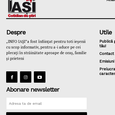
Despre
Utile
„INFO IAȘI”a fost înfiinţat pentru toti ieşenii
Publică 
tău!
cu scop informativ, pentru a-i aduce pe cei
plecaţi în străinătate aproape de oraş, familie
Contact
și prieteni
Emisiuni
Prelucra
caracte
Abonare newsletter