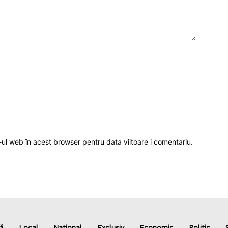
-ul web în acest browser pentru data viitoare i comentariu.
ă
Local
Național
Exclusiv
Economic
Politic