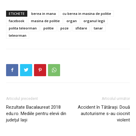
ETICHETE
berea in mana
cu berea in masina de politie
facebook
masina de politie
organ
organul legii
polita teleorman
politie
poze
sfidare
tanar
teleorman
Articolul precedent
Articolul următor
Rezultate Bacalaureat 2018
Accident în Tătărași. Două
INFO IAȘI
edu.ro. Mediile pentru elevii din
autoturisme s-au ciocnit
judeţul Iași
violent