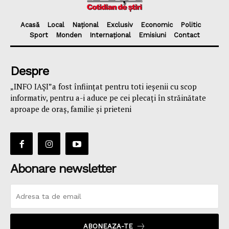
Acasă
Local
Național
Exclusiv
Economic
Politic
Sport
Monden
Internațional
Emisiuni
Contact
Despre
„INFO IAȘI”a fost înfiinţat pentru toti ieşenii cu scop
informativ, pentru a-i aduce pe cei plecaţi în străinătate
aproape de oraş, familie și prieteni
Abonare newsletter
ABONEAZA-TE