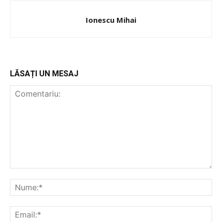
Ionescu Mihai
LĂSAȚI UN MESAJ
PUBLICĂ GRATUIT ANUNȚUL TĂU!
Utile
Publică gratuit anunțul tău!
Contact
Emisiuni
Prelucrarea datelor cu caracter personal