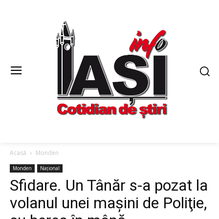
Acasă
Monden
Monden
Național
Sfidare. Un Tânăr s-a pozat la
volanul unei maşini de Poliţie,