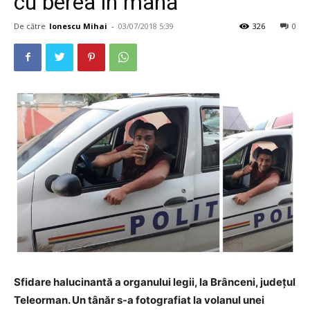
cu berea în mână
De către
Ionescu Mihai
-
03/07/2018 5:39
326
0
Sfidare halucinantă a organului legii, la Brânceni, judeţul
Teleorman. Un tânăr s-a fotografiat la volanul unei