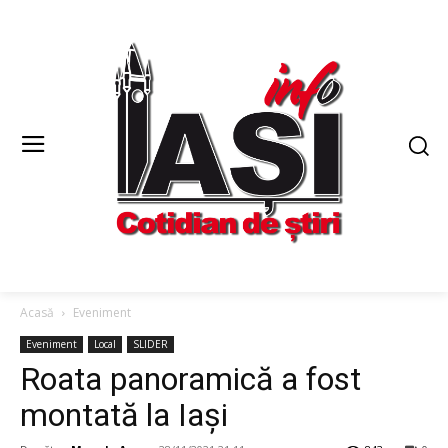
Acasă
Eveniment
Eveniment
Local
SLIDER
Roata panoramică a fost
montată la Iași