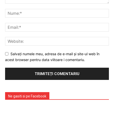
PUBLICĂ GRATUIT ANUNȚUL TĂU!
Utile
Publică gratuit anunțul tău!
Contact
Salvați numele meu, adresa de e-mail și site-ul web în
Emisiuni
acest browser pentru data viitoare i comentariu.
Prelucrarea datelor cu caracter personal
Ne gasiti si pe Facebook