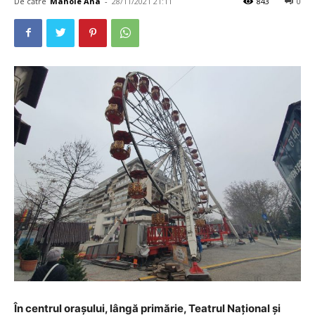
De către
Manole Ana
-
28/11/2021 21:11
843
0
În centrul orașului, lângă primărie, Teatrul Național și