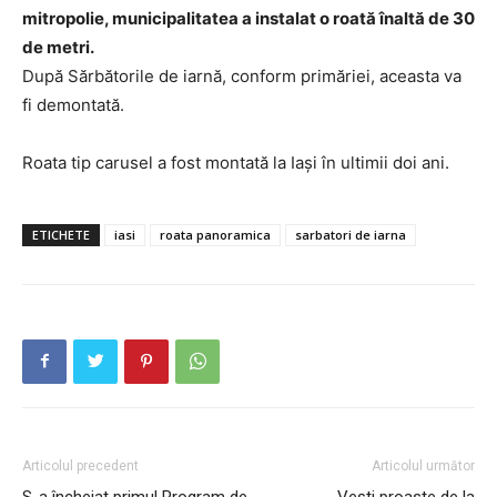
mitropolie, municipalitatea a instalat o roată înaltă de 30
de metri.
După Sărbătorile de iarnă, conform primăriei, aceasta va
fi demontată.
Roata tip carusel a fost montată la Iași în ultimii doi ani.
ETICHETE
iasi
roata panoramica
sarbatori de iarna
Articolul precedent
Articolul următor
S-a încheiat primul Program de
Vești proaste de la