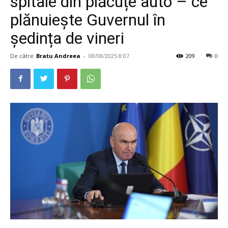
spitale din plăcuțe auto – ce
plănuiește Guvernul în
ședința de vineri
De către
Bratu Andreea
-
08/08/2025 8:07
209
0