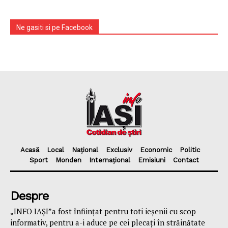
Ne gasiti si pe Facebook
Acasă
Local
Național
Exclusiv
Economic
Politic
Sport
Monden
Internațional
Emisiuni
Contact
Despre
„INFO IAȘI”a fost înfiinţat pentru toti ieşenii cu scop
informativ, pentru a-i aduce pe cei plecaţi în străinătate