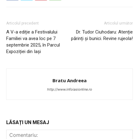
INFO IAȘI
Articolul precedent
Articolul următor
A V-a ediție a Festivalului
Dr. Tudor Ciuhodaru: Atenție
Familiei va avea loc pe 7
părinți și bunici. Revine rujeola!
septembrie 2025, în Parcul
Expoziției din Iași
Bratu Andreea
http://www.infoiasionline.ro
PUBLICĂ GRATUIT ANUNȚUL TĂU!
LĂSAȚI UN MESAJ
Utile