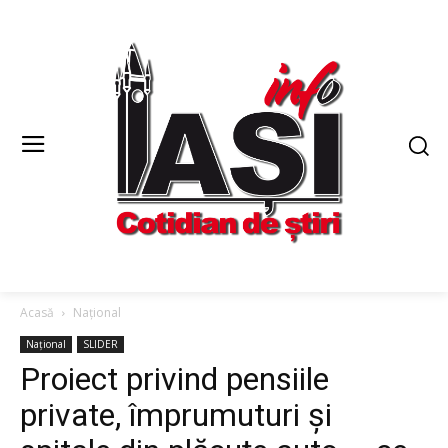
Acasă
Național
Național
SLIDER
Proiect privind pensiile
private, împrumuturi și