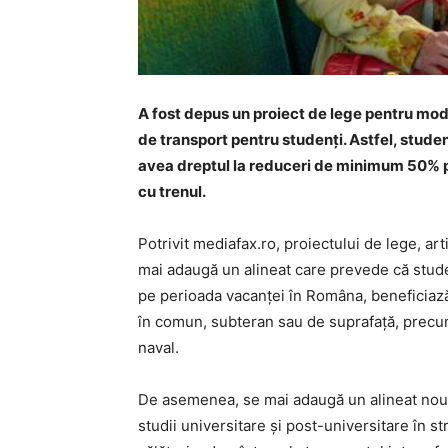
A fost depus un proiect de lege pentru modi
de transport pentru studenţi. Astfel, studenţ
avea dreptul la reduceri de minimum 50% pe
cu trenul.
Potrivit mediafax.ro, proiectului de lege, ar
mai adaugă un alineat care prevede că studenţi
pe perioada vacanţei în Româna, beneficiază
în comun, subteran sau de suprafaţă, precum 
naval.
De asemenea, se mai adaugă un alineat nou 
studii universitare şi post-universitare în st