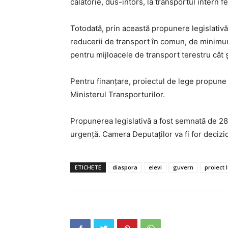
călătorie, dus-întors, la transportul intern fe
Totodată, prin această propunere legislativă 
reducerii de transport în comun, de minimum 
pentru mijloacele de transport terestru cât 
Pentru finanţare, proiectul de lege propune u
Ministerul Transporturilor.
INFO I
Propunerea legislativă a fost semnată de 2
urgenţă. Camera Deputaţilor va fi for decizi
ETICHETE
diaspora
elevi
guvern
proiect 