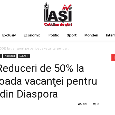
Exclusiv
Economic
Politic
Sport
Monden
Inter
 50% la transport pe perioada vacanţei pentru...
t
Național
SLIDER
Reduceri de 50% la
ioada vacanţei pentru
 din Diaspora
628
0