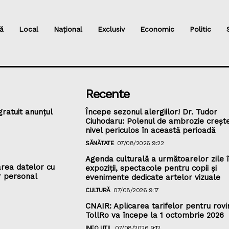
ă
Local
Național
Exclusiv
Economic
Politic
Recente
gratuit anunțul
Începe sezonul alergiilor! Dr. Tudor
Ciuhodaru: Polenul de ambrozie crește
nivel periculos în această perioadă
SĂNĂTATE
07/08/2026 9:22
Agenda culturală a următoarelor zile în
rea datelor cu
expoziții, spectacole pentru copii și
r personal
evenimente dedicate artelor vizuale
CULTURĂ
07/08/2026 9:17
CNAIR: Aplicarea tarifelor pentru rovin
TollRo va începe la 1 octombrie 2026
INFO UTIL
07/08/2026 9:12