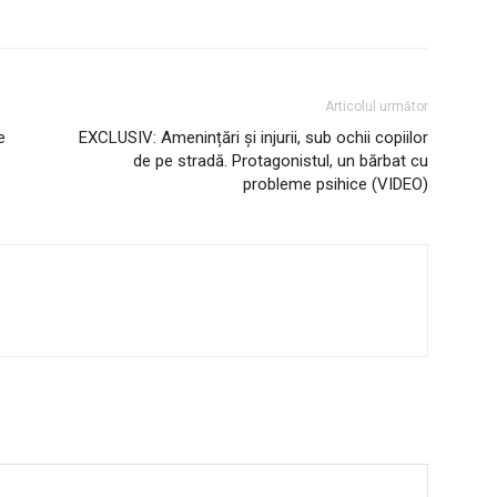
IT ANUNȚUL
Articolul următor
e
EXCLUSIV: Amenințări și injurii, sub ochii copiilor
de pe stradă. Protagonistul, un bărbat cu
probleme psihice (VIDEO)