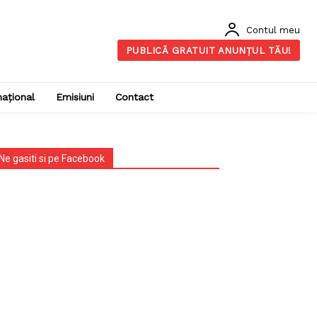
Contul meu
PUBLICĂ GRATUIT ANUNȚUL TĂU!
național
Emisiuni
Contact
Ne gasiti si pe Facebook