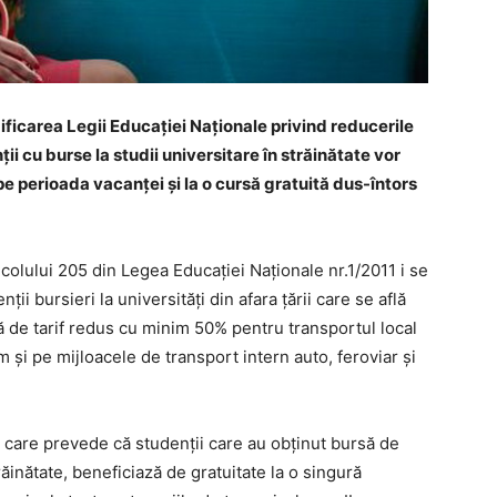
ficarea Legii Educaţiei Naţionale privind reducerile
ii cu burse la studii universitare în străinătate vor
 perioada vacanţei şi la o cursă gratuită dus-întors
ticolului 205 din Legea Educaţiei Naţionale nr.1/2011 i se
i bursieri la universităţi din afara ţării care se află
 de tarif redus cu minim 50% pentru transportul local
şi pe mijloacele de transport intern auto, feroviar şi
care prevede că studenţii care au obţinut bursă de
răinătate, beneficiază de gratuitate la o singură