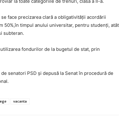
roviar la toate categoriile de trenuri, clasa a II-a.
se face precizarea clară a obligativităţii acordării
50%,în timpul anului universitar, pentru studenţi, atât
şi subteran.
tilizarea fondurilor de la bugetul de stat, prin
AȘI
8 de senatori PSD şi depusă la Senat în procedură de
onal.
Utile
lege
vacanta
Publică gratuit anunțul tău!
Contact
Emisiuni
Prelucrarea datelor cu caracter per