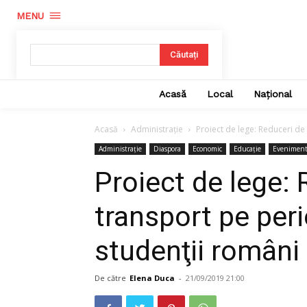
MENU
Căutați
Acasă
Local
Național
Acasă
Administrație
Proiect de lege: Reduceri de
Administrație
Diaspora
Economic
Educație
Evenimen
Proiect de lege: 
transport pe per
studenţii români
De către
Elena Duca
-
21/09/2019 21:00