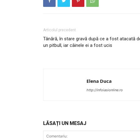
PUBLICĂ GRATU
TĂU!
Articolul precedent
Tânără, în stare gravă după ce a fost atacată d
un pitbull, iar câinele ei a fost ucis
Elena Duca
http://infoiasionline.ro
LĂSAȚI UN MESAJ