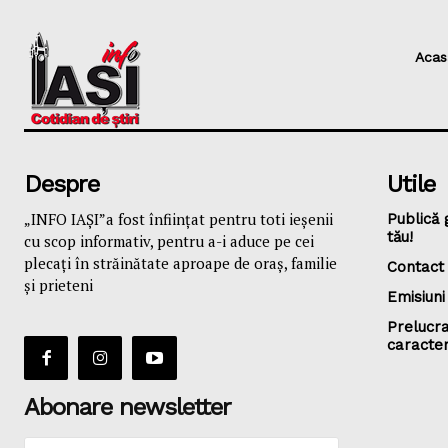
Acas
Despre
Utile
„INFO IAȘI”a fost înfiinţat pentru toti ieşenii
Publică 
tău!
cu scop informativ, pentru a-i aduce pe cei
plecaţi în străinătate aproape de oraş, familie
Contact
și prieteni
Emisiuni
Prelucra
caracte
Abonare newsletter