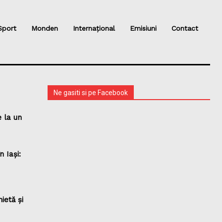
Sport
Monden
Internațional
Emisiuni
Contact
Ne gasiti si pe Facebook
 la un
 Iași:
ietă și