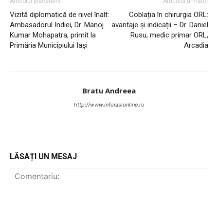
Articolul precedent
Articolul următor
Vizită diplomatică de nivel înalt:
Coblația în chirurgia ORL:
PUBLICĂ GRATUIT ANUNȚUL TĂU!
Ambasadorul Indiei, Dr. Manoj
avantaje și indicații – Dr. Daniel
Kumar Mohapatra, primit la
Rusu, medic primar ORL,
Primăria Municipiului Iași
Arcadia
Utile
Bratu Andreea
Publică gratuit anunțul tău!
http://www.infoiasionline.ro
Contact
Emisiuni
Prelucrarea datelor cu caracter personal
LĂSAȚI UN MESAJ