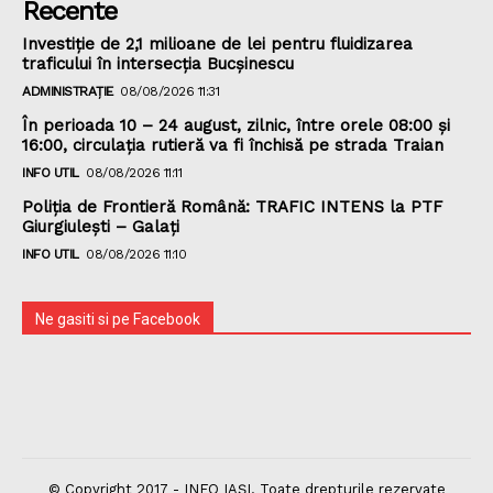
Recente
Investiție de 2,1 milioane de lei pentru fluidizarea
traficului în intersecția Bucșinescu
ADMINISTRAȚIE
08/08/2026 11:31
În perioada 10 – 24 august, zilnic, între orele 08:00 și
16:00, circulația rutieră va fi închisă pe strada Traian
INFO UTIL
08/08/2026 11:11
Poliţia de Frontieră Română: TRAFIC INTENS la PTF
Giurgiulești – Galați
INFO UTIL
08/08/2026 11:10
Ne gasiti si pe Facebook
© Copyright 2017 - INFO IAȘI. Toate drepturile rezervate