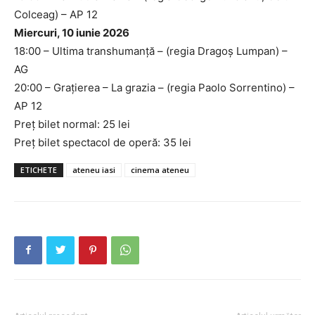
Colceag) – AP 12
Miercuri, 10 iunie 2026
18:00 – Ultima transhumanță – (regia Dragoș Lumpan) –
AG
20:00 – Grațierea – La grazia – (regia Paolo Sorrentino) –
AP 12
Preț bilet normal: 25 lei
Preț bilet spectacol de operă: 35 lei
INFO IAȘI
ETICHETE
ateneu iasi
cinema ateneu