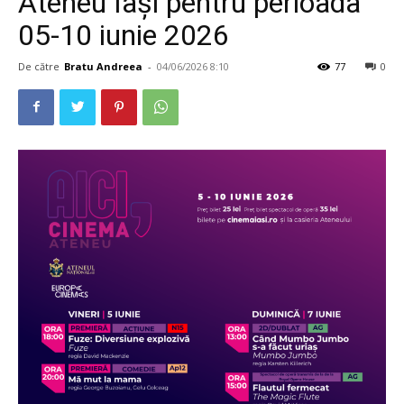
Ateneu Iași pentru perioada
05-10 iunie 2026
De către
Bratu Andreea
-
04/06/2026 8:10
77
0