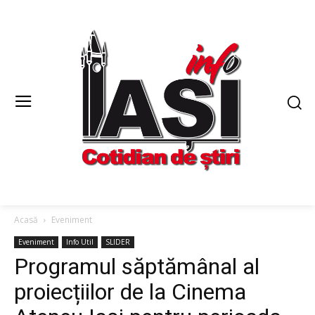
Acasă
Eveniment
Eveniment
Info Util
SLIDER
Programul săptămânal al
proiecțiilor de la Cinema