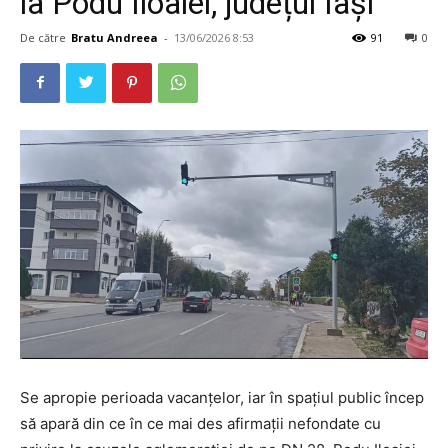
la Podu Iloaiei, județul Iași
De către
Bratu Andreea
-
13/06/2026 8:53
91
0
Se apropie perioada vacanțelor, iar în spațiul public încep
să apară din ce în ce mai des afirmații nefondate cu