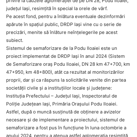
privire la cauzele aglomerației de pe DN 28, Podu Iloaiei,
județul Iași, resimțită în special la orele de vârf.
Pe acest fond, pentru a înlătura eventuale dezinformări
apărute în spațiul public,
DRDP
Iași vine cu o serie de
precizări, menite să înlăture neînțelegerile pe acest
subiect.
Sistemul de semaforizare de la Podu Iloaiei este un
proiect implementat de DRDP Iași în anul 2024 (Sistem
de Semaforizare oraș Podu Iloaiei, DN 28 km 47+700, km
47+950, km 48+800), atât ca rezultat al monitorizărilor
proprii, dar și ca răspuns la solicitările venite din partea
societății civile și a instituțiilor locale și județene:
Instituția Prefectului – Județul Iași, Inspectoratul de
Poliție Județean Iași, Primăria Orașului Podu Iloaiei.
Astfel, după o muncă susținută de obținere a avizelor
necesare și de implementare a proiectului, sistemul de
semaforizare a fost pus în funcțiune în luna octombrie a
anului 2024, pentru a atenua astfel aglomerația resimțită