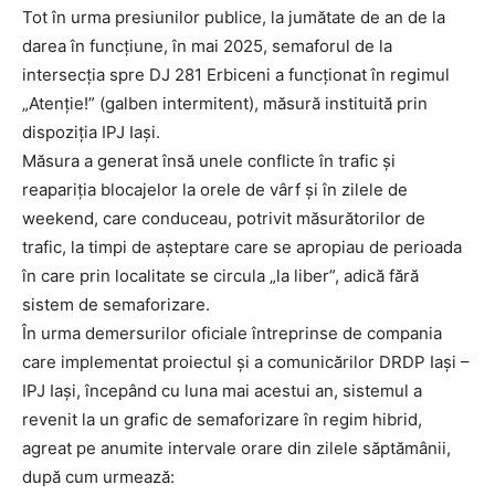
Tot în urma presiunilor publice, la jumătate de an de la
darea în funcțiune, în mai 2025, semaforul de la
intersecția spre DJ 281 Erbiceni a funcționat în regimul
„Atenție!” (galben intermitent), măsură instituită prin
dispoziția IPJ Iași.
Măsura a generat însă unele conflicte în trafic și
reapariția blocajelor la orele de vârf și în zilele de
weekend, care conduceau, potrivit măsurătorilor de
trafic, la timpi de așteptare care se apropiau de perioada
în care prin localitate se circula „la liber”, adică fără
sistem de semaforizare.
În urma demersurilor oficiale întreprinse de compania
care implementat proiectul și a comunicărilor DRDP Iași –
IPJ Iași, începând cu luna mai acestui an, sistemul a
revenit la un grafic de semaforizare în regim hibrid,
agreat pe anumite intervale orare din zilele săptămânii,
după cum urmează: