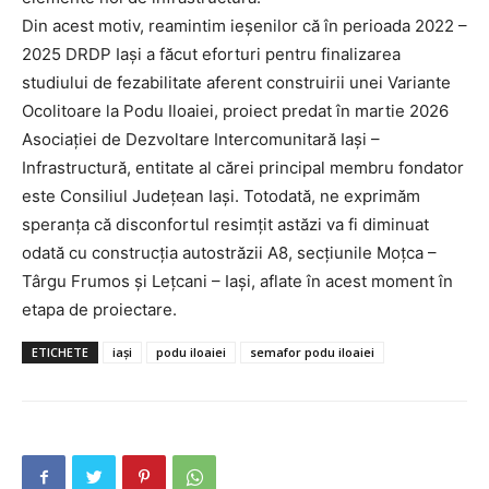
Publică gratuit anunțul tău!
Din acest motiv, reamintim ieșenilor că în perioada 2022 –
Contact
2025 DRDP Iași a făcut eforturi pentru finalizarea
studiului de fezabilitate aferent construirii unei Variante
Emisiuni
Ocolitoare la Podu Iloaiei, proiect predat în martie 2026
Prelucrarea datelor cu caracter personal
Asociației de Dezvoltare Intercomunitară Iași –
Infrastructură, entitate al cărei principal membru fondator
este Consiliul Județean Iași. Totodată, ne exprimăm
speranța că disconfortul resimțit astăzi va fi diminuat
odată cu construcția autostrăzii A8, secțiunile Moțca –
Târgu Frumos și Lețcani – Iași, aflate în acest moment în
etapa de proiectare.
ETICHETE
iași
podu iloaiei
semafor podu iloaiei