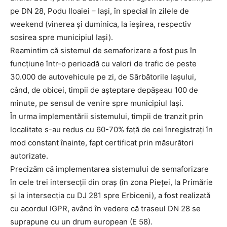
pe DN 28, Podu Iloaiei – Iași, în special în zilele de
weekend (vinerea și duminica, la ieșirea, respectiv
sosirea spre municipiul Iași).
Reamintim că sistemul de semaforizare a fost pus în
funcțiune într-o perioadă cu valori de trafic de peste
30.000 de autovehicule pe zi, de Sărbătorile Iașului,
când, de obicei, timpii de așteptare depășeau 100 de
minute, pe sensul de venire spre municipiul Iași.
În urma implementării sistemului, timpii de tranzit prin
localitate s-au redus cu 60-70% față de cei înregistrați în
mod constant înainte, fapt certificat prin măsurători
autorizate.
Precizăm că implementarea sistemului de semaforizare
în cele trei intersecții din oraș (în zona Pieței, la Primărie
și la intersecția cu DJ 281 spre Erbiceni), a fost realizată
cu acordul IGPR, având în vedere că traseul DN 28 se
suprapune cu un drum european (E 58).