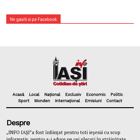
Ne gasiti si pe Facebook
Acasă
Local
Național
Exclusiv
Economic
Politic
Sport
Monden
Internațional
Emisiuni
Contact
Despre
„INFO IAȘI”a fost înfiinţat pentru toti ieşenii cu scop
informativ, pentru a-i aduce pe cei plecaţi în străinătate