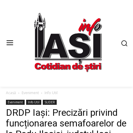
Acasă
Eveniment
Info Util
Eveniment
Info Util
SLIDER
DRDP Iași: Precizări privind
funcționarea semafoarelor de