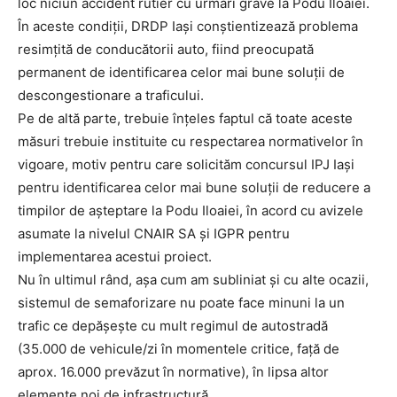
loc niciun accident rutier cu urmări grave la Podu Iloaiei.
În aceste condiții,
DRDP
Iași conștientizează problema
INFO IAȘI
resimțită de conducătorii auto, fiind preocupată
permanent de identificarea celor mai bune soluții de
descongestionare a traficului.
Pe de altă parte, trebuie înțeles faptul că toate aceste
măsuri trebuie instituite cu respectarea normativelor în
vigoare, motiv pentru care solicităm concursul IPJ Iași
pentru identificarea celor mai bune soluții de reducere a
timpilor de așteptare la Podu Iloaiei, în acord cu avizele
asumate la nivelul CNAIR SA și IGPR pentru
implementarea acestui proiect.
PUBLICĂ GRATUIT ANUNȚUL TĂU!
Nu în ultimul rând, așa cum am subliniat și cu alte ocazii,
sistemul de semaforizare nu poate face minuni la un
trafic ce depășește cu mult regimul de autostradă
(35.000 de vehicule/zi în momentele critice, față de
Utile
aprox. 16.000 prevăzut în normative), în lipsa altor
elemente noi de infrastructură.