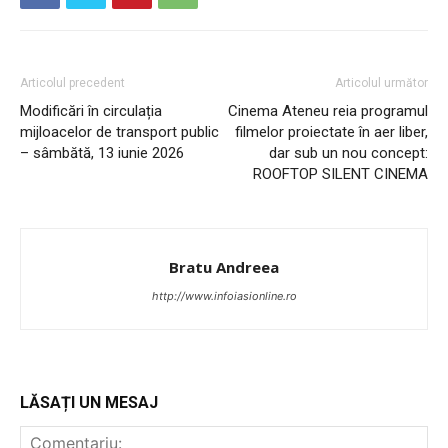
Articolul precedent
Articolul următor
Modificări în circulația
Cinema Ateneu reia programul
mijloacelor de transport public
filmelor proiectate în aer liber,
– sâmbătă, 13 iunie 2026
dar sub un nou concept:
ROOFTOP SILENT CINEMA
Bratu Andreea
http://www.infoiasionline.ro
LĂSAȚI UN MESAJ