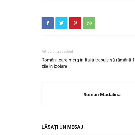
Articolul precedent
Românii care merg în Italia trebuie să rămână 
zile în izolare
PUBLICĂ GRATU
TĂU!
Roman Madalina
LĂSAȚI UN MESAJ