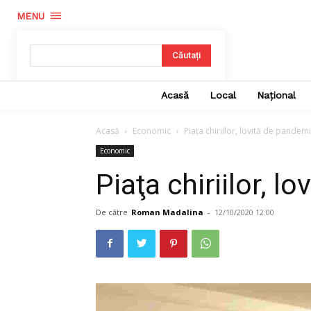
MENU
Căutați
Acasă
Local
Național
Acasă
Economic
Piaţa chiriilor, lovită de pandem
Economic
Piaţa chiriilor, 
De către
Roman Madalina
-
12/10/2020 12:00