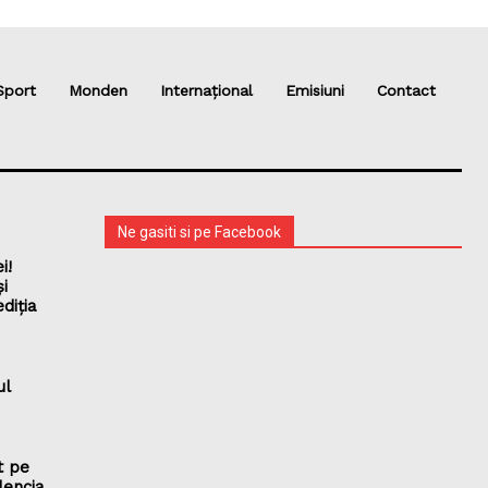
Sport
Monden
Internațional
Emisiuni
Contact
Ne gasiti si pe Facebook
i!
și
diția
ul
t pe
lencia