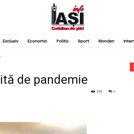
Exclusiv
Economic
Politic
Sport
Monden
Inter
ie
lovită de pandemie
373
0