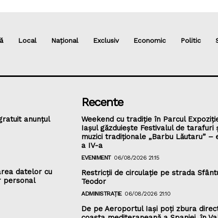
ă
Local
Național
Exclusiv
Economic
Politic
Recente
gratuit anunțul
Weekend cu tradiție în Parcul Expoziție
Iașul găzduiește Festivalul de tarafuri 
muzici tradiționale „Barbu Lăutaru” – e
a IV-a
EVENIMENT
06/08/2026 21:15
rea datelor cu
Restricții de circulație pe strada Sfânt
r personal
Teodor
ADMINISTRAȚIE
06/08/2026 21:10
De pe Aeroportul Iași poți zbura direc
coasta mediteraneană a Spaniei, în Va