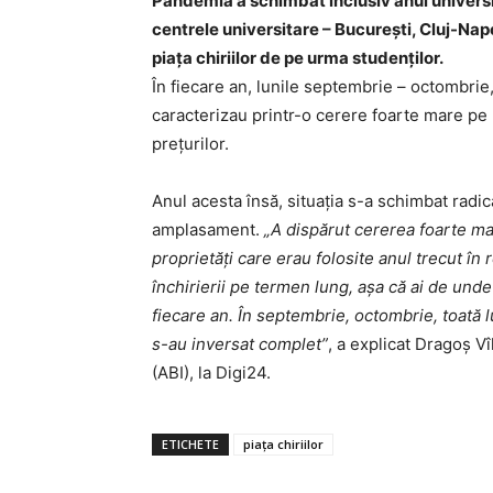
Pandemia a schimbat inclusiv anul universita
centrele universitare – Bucureşti, Cluj-Napo
piaţa chiriilor de pe urma studenţilor.
În fiecare an, lunile septembrie – octombrie
caracterizau printr-o cerere foarte mare pe p
preţurilor.
Anul acesta însă, situaţia s-a schimbat radic
amplasament.
„A dispărut cererea foarte mar
proprietăţi care erau folosite anul trecut în 
închirierii pe termen lung, aşa că ai de und
fiecare an. În septembrie, octombrie, toată l
s-au inversat complet”
, a explicat Dragoş Vî
(ABI), la Digi24.
ETICHETE
piața chiriilor
INFO I