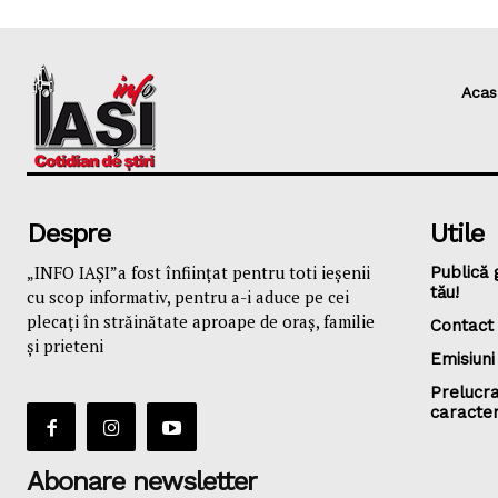
Acas
Despre
Utile
„INFO IAȘI”a fost înfiinţat pentru toti ieşenii
Publică 
tău!
cu scop informativ, pentru a-i aduce pe cei
plecaţi în străinătate aproape de oraş, familie
Contact
și prieteni
Emisiuni
Prelucra
caracte
Abonare newsletter