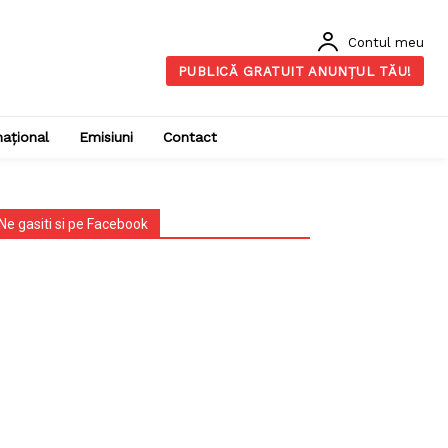
Contul meu
PUBLICĂ GRATUIT ANUNȚUL TĂU!
național
Emisiuni
Contact
Ne gasiti si pe Facebook