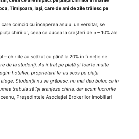
r, ceea ce are impact pe piaţa chiriilor în marile
ca, Timişoara, Iaşi, care de ani de zile trăiesc pe
, care coincid cu începerea anului universitar, se
iaţa chiriilor, ceea ce ducea la creşteri de 5 – 10% ale
al – chiriile au scăzut cu până la 20% în funcţie de
e de la studenţi. Au intrat pe piaţă şi foarte multe
regim hotelier, proprietarii le-au scos pe piaţa
e alege. Studenţii nu se grăbesc, nu mai dau buluc ca în
umea trebuia să îşi aranjeze chiria, dar acum lucrurile
lceanu, Preşedintele Asociaţiei Brokerilor Imobiliari
AȘI