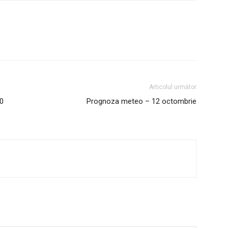
Utile
Publică gratuit anunțul tău!
Contact
Articolul următor
Emisiuni
10
Prognoza meteo – 12 octombrie
Prelucrarea datelor cu caracter per
IT ANUNȚUL