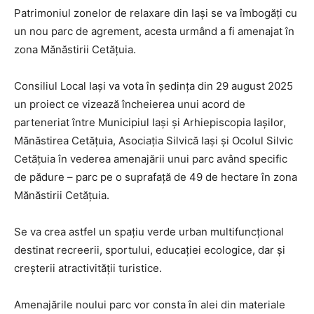
Patrimoniul zonelor de relaxare din Iași se va îmbogăți cu
un nou parc de agrement, acesta urmând a fi amenajat în
zona Mănăstirii Cetățuia.
Consiliul Local Iași va vota în ședința din 29 august 2025
un proiect ce vizează încheierea unui acord de
parteneriat între Municipiul Iași și Arhiepiscopia Iașilor,
Mănăstirea Cetățuia, Asociația Silvică Iași și Ocolul Silvic
Cetățuia în vederea amenajării unui parc având specific
de pădure – parc pe o suprafață de 49 de hectare în zona
Mănăstirii Cetățuia.
Se va crea astfel un spațiu verde urban multifuncțional
destinat recreerii, sportului, educației ecologice, dar și
creșterii atractivității turistice.
Amenajările noului parc vor consta în alei din materiale