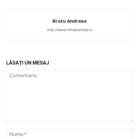
Bratu Andreea
http://www.infoiasionline.ro
LĂSAȚI UN MESAJ
PUBLICĂ GRATUIT ANUNȚUL TĂU!
Utile
Publică gratuit anunțul tău!
Contact
Emisiuni