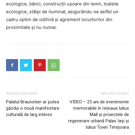
ecologice, bănci, construcții ușoare din lemn, toalete
ecologice, stâlpi de iluminat, asigurându-se astfel un
cadru optim de odihnă și agrement locuitorilor din
proximitate și nu numai.
Articolul precedent
Articolul următor
Palatul Braunstein ar putea
VIDEO – 25 ani de evenimente
găzdui o nouă manifestare
memorabile în rețeaua Iulius
culturală de larg interes
Mall și proiectele de
INFO IAȘI
regenerare urbană Palas Iași și
Iulius Town Timișoara