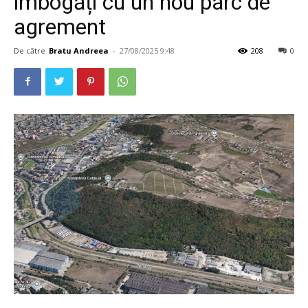
îmbogăți cu un nou parc de
agrement
De către
Bratu Andreea
-
27/08/2025 9:48
208
0