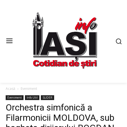
Acasă
Eveniment
Eveniment
Info Util
SLIDER
Orchestra simfonică a
Filarmonicii MOLDOVA, sub