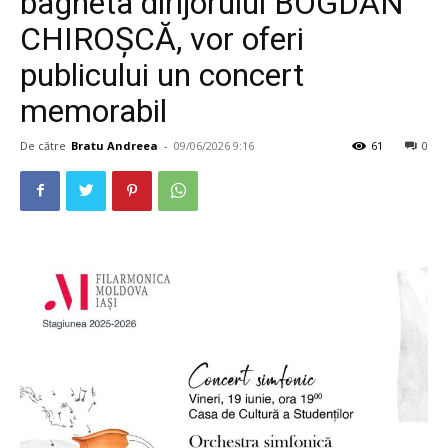
bagheta dirijorului BOGDAN
CHIROȘCĂ, vor oferi
publicului un concert
memorabil
De către
Bratu Andreea
-
09/06/2026 9:16
61
0