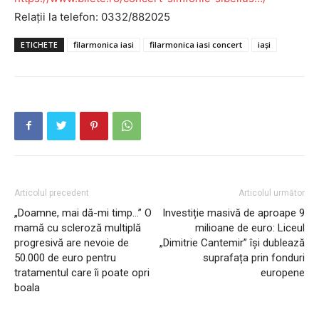
Relații la telefon: 0332/882025
ETICHETE
filarmonica iasi
filarmonica iasi concert
iași
INFO IAȘI
Articolul precedent
Articolul următor
„Doamne, mai dă-mi timp…” O
Investiție masivă de aproape 9
mamă cu scleroză multiplă
milioane de euro: Liceul
progresivă are nevoie de
„Dimitrie Cantemir” își dublează
50.000 de euro pentru
suprafața prin fonduri
tratamentul care îi poate opri
europene
boala
PUBLICĂ GRATUIT ANUNȚUL TĂU!