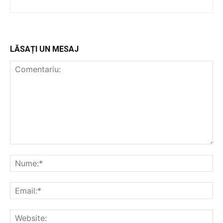
Utile
LĂSAȚI UN MESAJ
Publică gratuit anunțul tău!
Contact
Emisiuni
Prelucrarea datelor cu caracter personal