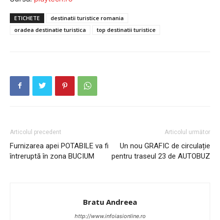
ETICHETE
destinatii turistice romania
oradea destinatie turistica
top destinatii turistice
INFO IAȘI
Articolul precedent
Articolul următor
Furnizarea apei POTABILE va fi
Un nou GRAFIC de circulație
întreruptă în zona BUCIUM
pentru traseul 23 de AUTOBUZ
PUBLICĂ GRATUIT ANUNȚUL TĂU!
Bratu Andreea
http://www.infoiasionline.ro