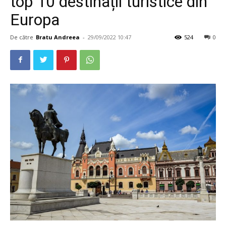
top 10 destinații turistice din
Europa
De către
Bratu Andreea
-
29/09/2022 10:47
524
0