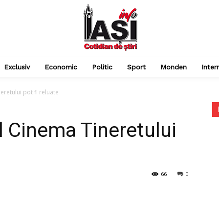
Exclusiv
Economic
Politic
Sport
Monden
Inter
eretului pot fi reluate
ul Cinema Tineretului
66
0