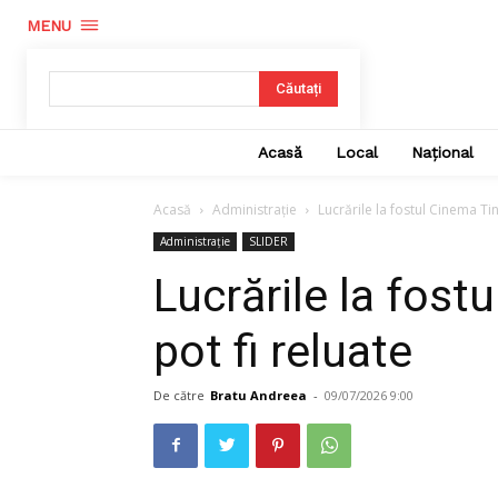
MENU
Căutați
Acasă
Local
Național
Acasă
Administrație
Lucrările la fostul Cinema Tin
Administrație
SLIDER
Lucrările la fost
pot fi reluate
De către
Bratu Andreea
-
09/07/2026 9:00