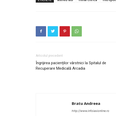
INFO I
Articolul precedent
Îngrijirea pacienților vârstnici la Spitalul de
Recuperare Medicală Arcadia
PUBLICĂ GRATU
TĂU!
Bratu Andreea
http://www.infoiasionline.ro