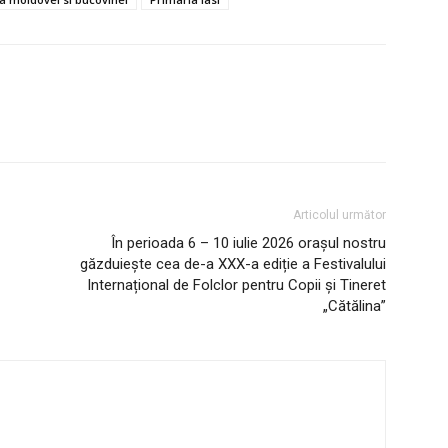
AȘI
Utile
Publică gratuit anunțul tău!
Contact
Articolul următor
Emisiuni
În perioada 6 – 10 iulie 2026 orașul nostru
găzduiește cea de-a XXX-a ediție a Festivalului
Prelucrarea datelor cu caracter per
Internațional de Folclor pentru Copii și Tineret
„Cătălina”
IT ANUNȚUL