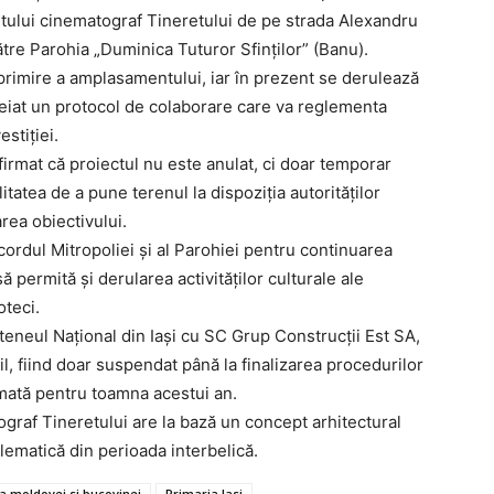
stului cinematograf Tineretului de pe strada Alexandru
re Parohia „Duminica Tuturor Sfinților” (Banu).
primire a amplasamentului, iar în prezent se derulează
cheiat un protocol de colaborare care va reglementa
estiției.
firmat că proiectul nu este anulat, ci doar temporar
tatea de a pune terenul la dispoziția autorităților
area obiectivului.
cordul Mitropoliei și al Parohiei pentru continuarea
să permită și derularea activităților culturale ale
oteci.
eneul Național din Iași cu SC Grup Construcții Est SA,
il, fiind doar suspendat până la finalizarea procedurilor
imată pentru toamna acestui an.
ograf Tineretului are la bază un concept arhitectural
lematică din perioada interbelică.
a moldovei si bucovinei
Primaria Iasi