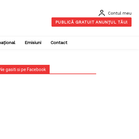
Contul meu
PUBLICĂ GRATUIT ANUNȚUL TĂU!
național
Emisiuni
Contact
Ne gasiti si pe Facebook