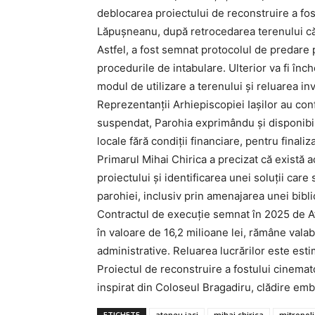
deblocarea proiectului de reconstruire a fo
Lăpușneanu, după retrocedarea terenului căt
Astfel, a fost semnat protocolul de predare 
procedurile de intabulare. Ulterior va fi în
modul de utilizare a terenului și reluarea inv
Reprezentanții Arhiepiscopiei Iașilor au con
suspendat, Parohia exprimându și disponibili
locale fără condiții financiare, pentru finaliz
Primarul Mihai Chirica a precizat că există a
proiectului și identificarea unei soluții care 
parohiei, inclusiv prin amenajarea unei bibli
Contractul de execuție semnat în 2025 de At
în valoare de 16,2 milioane lei, rămâne valab
administrative. Reluarea lucrărilor este est
Proiectul de reconstruire a fostului cinemat
inspirat din Coloseul Bragadiru, clădire emb
ETICHETE
ateneu iasi
mihai chirica
mitropoli