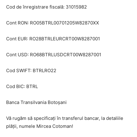
Cod de înregistrare fiscală: 31015982
Utile
Cont RON: RO05BTRL00701205W82870XX
Publică gratuit anunțul tău!
Cont EUR: RO28BTRLEURCRT00W8287001
Contact
Emisiuni
Cont USD: RO68BTRLUSDCRT00W8287001
Prelucrarea datelor cu caracter personal
Cod SWIFT: BTRLRO22
Cod BIC: BTRL
Banca Transilvania Botoșani
Vă rugăm să specificați în transferul bancar, la detaliile
plății, numele Mircea Cotoman!