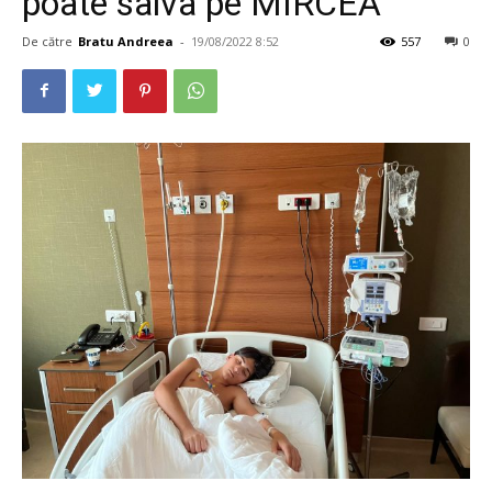
poate salva pe MIRCEA
De către
Bratu Andreea
-
19/08/2022 8:52
557
0