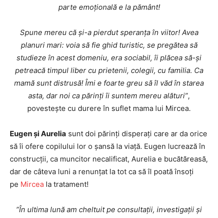
parte emoțională e la pământ!
Spune mereu că și-a pierdut speranța în viitor! Avea
planuri mari: voia să fie ghid turistic, se pregătea să
studieze în acest domeniu, era sociabil, îi plăcea să-și
petreacă timpul liber cu prietenii, colegii, cu familia. Ca
mamă sunt distrusă! Îmi e foarte greu să îl văd în starea
asta, dar noi ca părinți îi suntem mereu alături”
,
povestește cu durere în suflet mama lui Mircea.
Eugen și Aurelia
sunt doi părinți disperați care ar da orice
să îi ofere copilului lor o șansă la viață. Eugen lucrează în
construcții, ca muncitor necalificat, Aurelia e bucătăreasă,
dar de câteva luni a renunțat la tot ca să îl poată însoți
pe
Mircea
la tratament!
”În ultima lună am cheltuit pe consultații, investigații și