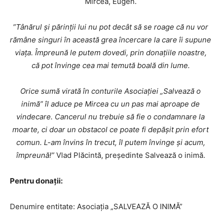
Mircea, Eugen.
”Tânărul și părinții lui nu pot decât să se roage că nu vor
rămâne singuri în această grea încercare la care îi supune
viața. Împreună le putem dovedi, prin donațiile noastre,
INFO IAȘI
că pot învinge cea mai temută boală din lume.
Orice sumă virată în conturile Asociației „Salvează o
inimă” îl aduce pe Mircea cu un pas mai aproape de
vindecare. Cancerul nu trebuie să fie o condamnare la
moarte, ci doar un obstacol ce poate fi depășit prin efort
comun. L-am învins în trecut, îl putem învinge și acum,
împreună!”
Vlad Plăcintă, președinte Salvează o inimă.
Pentru donații:
PUBLICĂ GRATUIT ANUNȚUL TĂU!
Denumire entitate: Asociația „SALVEAZĂ O INIMĂ”