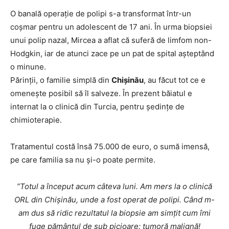
O banală operație de polipi s-a transformat într-un
coșmar pentru un adolescent de 17 ani. În urma biopsiei
unui polip nazal, Mircea a aflat că suferă de limfom non-
Hodgkin, iar de atunci zace pe un pat de spital așteptând
o minune.
Părinții, o familie simplă din
Chișinău
, au făcut tot ce e
omenește posibil să îl salveze. În prezent băiatul e
internat la o clinică din Turcia, pentru ședințe de
chimioterapie.
Tratamentul costă însă 75.000 de euro, o sumă imensă,
pe care familia sa nu și-o poate permite.
”Totul a început acum câteva luni. Am mers la o clinică
ORL din Chișinău, unde a fost operat de polipi. Când m-
am dus să ridic rezultatul la biopsie am simțit cum îmi
fuge pământul de sub picioare: tumoră malignă!