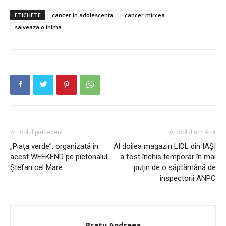
ETICHETE
cancer in adolescenta
cancer mircea
salveaza o inima
Articolul precedent
Articolul următor
„Piața verde”, organizată în
Al doilea magazin LIDL din IAȘI
acest WEEKEND pe pietonalul
a fost închis temporar în mai
Ștefan cel Mare
puțin de o săptămână de
inspectorii ANPC
Bratu Andreea