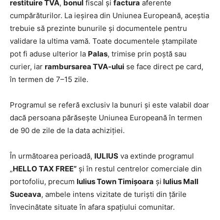
restituire TVA
,
bonul
fiscal și
factura
aferente
cumpărăturilor. La ieșirea din Uniunea Europeană, aceştia
trebuie să prezinte bunurile și documentele pentru
validare la ultima vamă. Toate documentele ștampilate
pot fi aduse ulterior la
Palas
, trimise prin poștă sau
curier, iar
rambursarea TVA-ului
se face direct pe card,
în termen de 7–15 zile.
Programul se referă exclusiv la bunuri și este valabil doar
dacă persoana părăsește Uniunea Europeană în termen
de 90 de zile de la data achiziției.
În următoarea perioadă,
IULIUS
va extinde programul
„
HELLO TAX FREE”
și în restul centrelor comerciale din
portofoliu, precum
Iulius Town Timișoara
și
Iulius Mall
Suceava
, ambele intens vizitate de turişti din ţările
învecinătate situate în afara spaţiului comunitar.