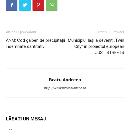
PUBLICĂ GRATUIT ANUNȚUL TĂU!
Articolul precedent
Articolul următor
ANM: Cod galben de precipitații
Municipiul Iași a devenit „Twin
însemnate cantitativ
City” în proiectul european
JUST STREETS
Utile
Publică gratuit anunțul tău!
Bratu Andreea
Contact
http://www.infoiasionline.ro
Emisiuni
Prelucrarea datelor cu caracter personal
LĂSAȚI UN MESAJ