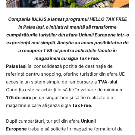
Compania IULIUS a lansat programul HELLO TAX FREE
în Palas Iași, o inițiativă menită să transforme
cumpărăturile turiștilor din afara Uniunii Europene într-o
experiență mai simplă. Aceștia au acum posibilitatea de
a recupera TVA-ul pentru achizițiile făcute în
magazinele cu sigla Tax Free.
Palas Iași
își consolidează poziția de destinație de
referință pentru shopping, oferind turiștilor din afara UE
acces la un sistem simplu de rambursare a
TVA-ului
.
Condiţia este ca
achizițiile să fie în valoare de minimum
175 de euro
pe un singur bon şi să fie realizate din
magazinele care afișează sigla
Tax Free
.
După cumpărături, turiștii din afara
Uniunii
Europene
trebuie să solicite în magazine formularul de