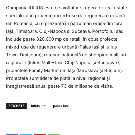
Compania IULIUS este dezvoltator și operator real estate
specializat în proiecte mixed-use de regenerare urbană
din România, cu o prezență în patru mari orașe din țară:
Iași, Timișoara, Cluj-Napoca și Suceava. Portofoliul său
include peste 320.000 mp de retail, în două proiecte
mixed-use de regenerare urbană (Palas Iași și Iulius
Town Timișoara), rețeaua națională de shopping mall-uri
regionale (Iulius Mall – Iași, Cluj-Napoca și Suceava) și
proiectele Family Market din Iași (Miroslava și Bucium).
Proiectele sunt lidere de piață la nivel regional și
înregistrează anual peste 73 de milioane de vizite.
INFO IAȘI
ETICHETE
Iulius Iasi
palas iasi