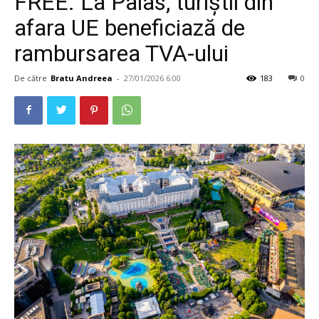
FREE. La Palas, turiștii din
afara UE beneficiază de
rambursarea TVA-ului
De către
Bratu Andreea
-
27/01/2026 6:00
183
0