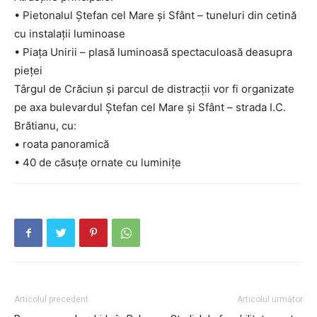
• Pietonalul Ștefan cel Mare și Sfânt – tuneluri din cetină
cu instalații luminoase
• Piața Unirii – plasă luminoasă spectaculoasă deasupra
pieței
Târgul de Crăciun și parcul de distracții vor fi organizate
pe axa bulevardul Ștefan cel Mare și Sfânt – strada I.C.
Brătianu, cu:
• roata panoramică
• 40 de căsuțe ornate cu luminițe
Articolul precedent
Articolul următor
INFO IAȘI