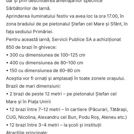
dar și prin deschiderea amenajărilor specifice
Sărbătorilor de Iarnă.
Aprinderea iluminatului festiv va avea loc la ora 17.00, în
zona bradului de pe pietonalul Ștefan cel Mare și Sfânt, în
fața sediului Primăriei.
Pentru această iarnă, Servicii Publice SA a achiziționat
850 de brazi în ghivece:
• 300 cu dimensiunea de 100–125 cm
• 400 cu dimensiunea de 80–100 cm
• 150 cu dimensiunea de 60–80 cm
Aceștia vor fi ornați și amplasați în toate zonele orașului.
Brazii de mari dimensiuni:
• 2 brazi de peste 12 metri – pe pietonalul Ștefan cel
Mare și în Piața Unirii
• 12 brazi între 7–12 metri – în cartiere (Păcurari, Tătărași,
CUG, Nicolina, Alexandru cel Bun, Podu Roș, Ateneu etc.)
• 12 brazi între 3–4 metri – la școli și instituții
Atracțiile principale: