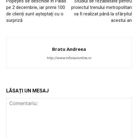
Popeyes se deschide în Palas
Studiul de fezabilitate pentru
pe 2 decembrie, iar primii 100
proiectul trenului metropolitan
de clienți sunt așteptați cu o
va fi realizat până la sfârșitul
surpriză
acestui an
Bratu Andreea
http://www.infoiasionline.ro
PUBLICĂ GRATUIT ANUNȚUL TĂU!
LĂSAȚI UN MESAJ
Utile
Publică gratuit anunțul tău!
Contact