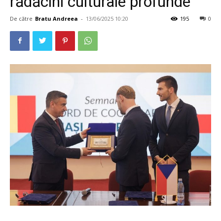
rădăcini culturale profunde
De către
Bratu Andreea
-
13/06/2025 10:20
195
0