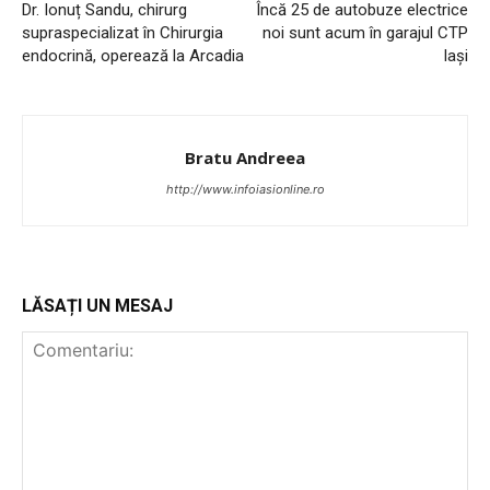
Dr. Ionuț Sandu, chirurg
Încă 25 de autobuze electrice
supraspecializat în Chirurgia
noi sunt acum în garajul CTP
endocrină, operează la Arcadia
Iași
Bratu Andreea
http://www.infoiasionline.ro
PUBLICĂ GRATUIT ANUNȚUL TĂU!
LĂSAȚI UN MESAJ
Utile
Publică gratuit anunțul tău!
Contact