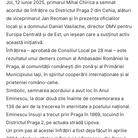
Joi, 12 iunie 2025, primarul Mihai Chirica a semnat
acordul de înfrățire cu Districtul Praga 2 din Cehia, alături
de viceprimarul Jan Recman și în prezența oficialilor
locali și a domnului Daniel Vasilache, director OMV pentru
Europa Centrală și de Est, un ieșean care a susținut activ
această inițiativă.
Înfrățirea – aprobată de Consiliul Local pe 28 mai – este
rezultatul unui demers comun al Ambasadei României la
Praga, al comunității românești din zonă și al Primăriei
Municipiului Iași, în spiritul cooperării internaționale și al
prieteniei româno-cehe.
Simbolic, semnarea acordului a avut loc în Anul
Eminescu, la doar două zile înainte de comemorarea a
136 de ani de la trecerea în eternitate a poetului național.
Eminescu însuși a trecut prin Praga în 1869, locuind în
Districtul Praga 2, pe actuala stradă Lipova.
Un prim pas al acestei înfrățiri a fost deja făcut în aprilie