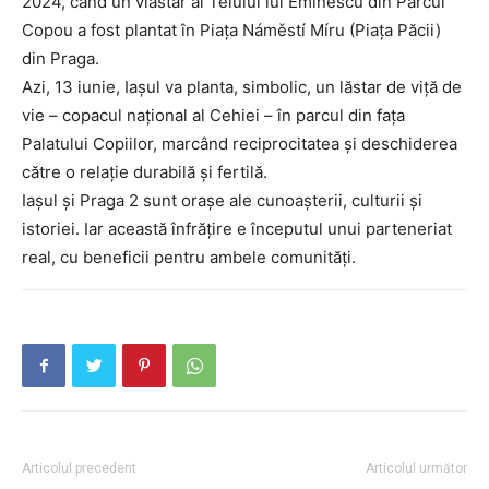
2024, când un vlăstar al Teiului lui Eminescu din Parcul
Copou a fost plantat în Piața Náměstí Míru (Piața Păcii)
din Praga.
Azi, 13 iunie, Iașul va planta, simbolic, un lăstar de viță de
vie – copacul național al Cehiei – în parcul din fața
Palatului Copiilor, marcând reciprocitatea și deschiderea
către o relație durabilă și fertilă.
Iașul și Praga 2 sunt orașe ale cunoașterii, culturii și
istoriei. Iar această înfrățire e începutul unui parteneriat
real, cu beneficii pentru ambele comunități.
INFO IAȘI
Articolul precedent
Articolul următor