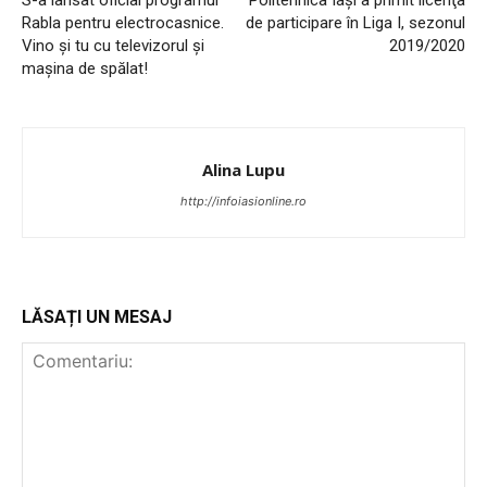
INFO IAȘI
Rabla pentru electrocasnice.
de participare în Liga I, sezonul
Vino și tu cu televizorul și
2019/2020
mașina de spălat!
Alina Lupu
http://infoiasionline.ro
PUBLICĂ GRATUIT ANUNȚUL TĂU!
LĂSAȚI UN MESAJ
Utile
Publică gratuit anunțul tău!