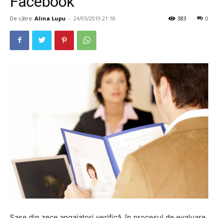
Facebook
De către
Alina Lupu
-
24/05/2019 21:18
383
0
Șase din zece angajatori verifică, în procesul de evaluare