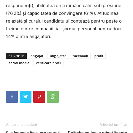
respondenți), abilitatea de a rămâne calm sub presiune
(76,2%) și capacitatea de convingere (61%). Atitudinea
relaxată și curajul candidatului contează pentru peste o
treime dintre companii, iar șarmul personal pentru doar
14% dintre angajatori.
ETICHETE
angajat
angajator
facebook
profil
social media
verificare profil
Articolul precedent
Articolul următor
S-a lansat oficial programul
Politehnica Iași a primit licenţa