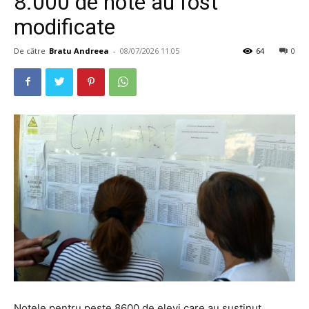
8.000 de note au fost
modificate
De către
Bratu Andreea
-
08/07/2026 11:05
64
0
Notele pentru peste 8600 de elevi care au susţinut