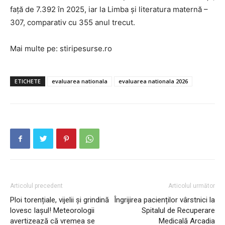
faţă de 7.392 în 2025, iar la Limba şi literatura maternă –
307, comparativ cu 355 anul trecut.
Mai multe pe: stiripesurse.ro
ETICHETE
evaluarea nationala
evaluarea nationala 2026
Articolul precedent
Articolul următor
Ploi torențiale, vijelii și grindină
Îngrijirea pacienților vârstnici la
INFO IAȘI
lovesc Iașul! Meteorologii
Spitalul de Recuperare
avertizează că vremea se
Medicală Arcadia