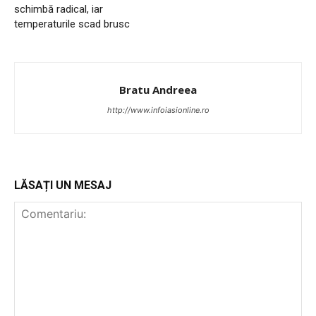
schimbă radical, iar
temperaturile scad brusc
Bratu Andreea
http://www.infoiasionline.ro
PUBLICĂ GRATUIT ANUNȚUL TĂU!
LĂSAȚI UN MESAJ
Utile
Publică gratuit anunțul tău!
Contact