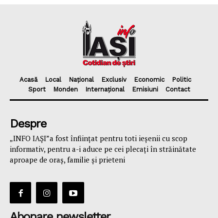
Acasă
Local
Național
Exclusiv
Economic
Politic
Sport
Monden
Internațional
Emisiuni
Contact
Despre
„INFO IAȘI”a fost înfiinţat pentru toti ieşenii cu scop
informativ, pentru a-i aduce pe cei plecaţi în străinătate
aproape de oraş, familie și prieteni
Abonare newsletter