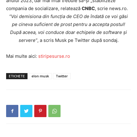
anului 2023, dar mai întâi trebuie să-şi „stabilizeze”
compania de socializare, relatează
CNBC
, scrie news.ro.
”Voi demisiona din funcţia de CEO de îndată ce voi găsi
pe cineva suficient de prost pentru a accepta postul!
După aceea, voi conduce doar echipele de software şi
servere”
, a scris Musk pe Twitter după sondaj.
Mai multe aici:
stiripesurse.ro
ETICHETE
elon musk
Twitter