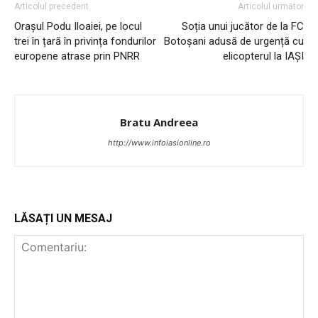
Articolul precedent
Articolul următor
Orașul Podu Iloaiei, pe locul
Soția unui jucător de la FC
trei în țară în privința fondurilor
Botoșani adusă de urgență cu
europene atrase prin PNRR
elicopterul la IAȘI
Bratu Andreea
http://www.infoiasionline.ro
INFO IAȘI
LĂSAȚI UN MESAJ