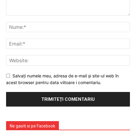
PUBLICĂ GRATUIT ANUNȚUL TĂU!
Utile
Publică gratuit anunțul tău!
Contact
Salvați numele meu, adresa de e-mail și site-ul web în
Emisiuni
acest browser pentru data viitoare i comentariu.
Prelucrarea datelor cu caracter personal
Ne gasiti si pe Facebook