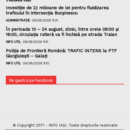
Investiție de 2,1 milioane de lei pentru fluidizarea
traficului în intersecția Bucșinescu
ADMINISTRAȚIE
08/08/2026 11:31
În perioada 10 – 24 august, zilnic, între orele 08:00 și
16:00, circulația rutieră va fi închisă pe strada Traian
INFO UTIL
08/08/2026 11:11
Poliţia de Frontieră Română: TRAFIC INTENS la PTF
Giurgiulești – Galați
INFO UTIL
08/08/2026 11:10
Ne gasiti si pe Facebook
© Copyright 2017 - INFO IAȘI. Toate drepturile rezervate