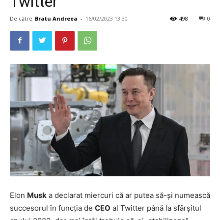
Twitter
De către
Bratu Andreea
-
16/02/2023 13:30
498
0
Elon
Musk
a declarat miercuri că ar putea să-şi numească
succesorul în funcţia de
CEO
al Twitter până la sfârşitul