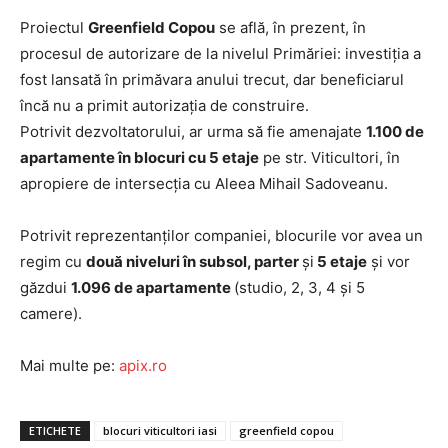
Proiectul
Greenfield Copou
se află, în prezent, în
procesul de autorizare de la nivelul Primăriei: investiția a
fost lansată în primăvara anului trecut, dar beneficiarul
încă nu a primit autorizația de construire.
Potrivit dezvoltatorului, ar urma să fie amenajate
1.100 de
apartamente în blocuri cu 5 etaje
pe str. Viticultori, în
apropiere de intersecția cu Aleea Mihail Sadoveanu.
Potrivit reprezentanților companiei, blocurile vor avea un
regim cu
două niveluri în subsol, parter
și
5 etaje
și vor
găzdui
1.096 de apartamente
(studio, 2, 3, 4 și 5
camere).
Mai multe pe:
apix.ro
ETICHETE
blocuri viticultori iasi
greenfield copou