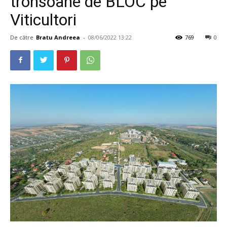
tronsoane de BLOC pe
Viticultori
De către
Bratu Andreea
-
08/06/2022 13:22
769
0