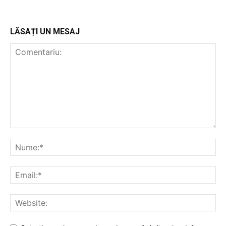
LĂSAȚI UN MESAJ
PUBLICĂ GRATUIT ANUNȚUL TĂU!
Utile
Publică gratuit anunțul tău!
Contact
Emisiuni
Prelucrarea datelor cu caracter personal