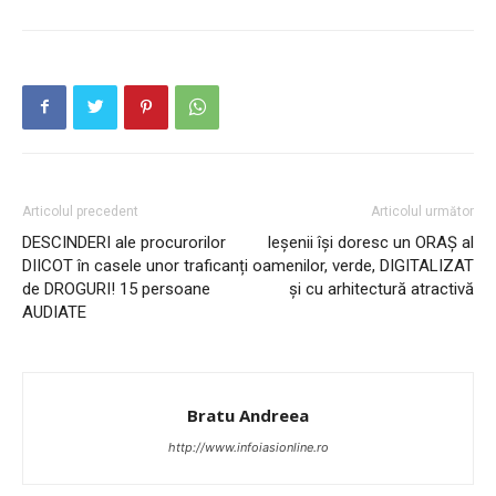
Articolul precedent
Articolul următor
DESCINDERI ale procurorilor
Ieșenii își doresc un ORAȘ al
DIICOT în casele unor traficanți
oamenilor, verde, DIGITALIZAT
de DROGURI! 15 persoane
și cu arhitectură atractivă
AUDIATE
INFO IAȘI
Bratu Andreea
http://www.infoiasionline.ro