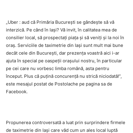
„Uber : aud că Primăria București se gândește să vă
interzică. Pe când în Iași? Vă invit, în calitatea mea de
consilier local, să prospectați piața și să veniți și la noi în
oraș. Serviciile de taximetrie din Iași sunt mult mai bune
decât cele din București, dar prezența voastră aici i-ar
ajuta în special pe oaspeții orașului nostru, în particular
pe cei care nu vorbesc limba română, asta pentru
început. Plus că puțină concurență nu strică niciodată!”,
este mesajul postat de Postolache pe pagina sa de
Facebook.
Propunerea controversată a luat prin surprindere firmele
de taximetrie din Iași care văd cum un ales local luptă