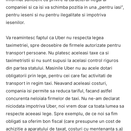
companiei si ca isi va schimba pozitia in una „pentru iasi”,
pentru ieseni si nu pentru ilegalitate si impotriva
iesenilor.
Va reamintesc faptul ca Uber nu respecta legea
taximetriei, spre deosebire de firmele autorizate pentru
transport persoane. Nu platesc aceleasi taxe ca si
taximetristii si nu sunt supusi la acelasi control riguros
PUBLICĂ GRATUIT ANUNȚUL TĂU!
din partea statului. Masinile Uber nu au acele dotari
obligatorii prin lege, pentru cei care fac activitati de
transport in regim taxi. Neavand aceleasi costuri,
compania isi permite sa reduca tariful, facand astfel
Utile
concurenta neloiala firmelor de taxi. Nu ne-am declarat
niciodata impotriva Uber, noi vrem doar ca toata lumea sa
Publică gratuit anunțul tău!
respecte aceeasi lege. Spre exemplu, de ce noi sa fim
Contact
obligati sa oferim bon fiscal (care presupune un cost de
Emisiuni
achizitie a aparatului de taxat, costuri cu mentenanta s.a)