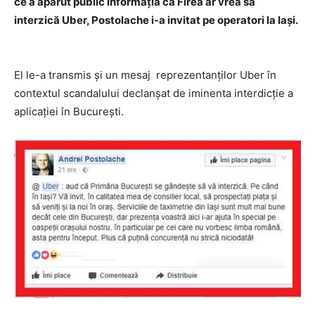
ce a apărut public informația că Firea ar vrea să
interzică Uber, Postolache i-a invitat pe operatori la Iași.
El le-a transmis și un mesaj reprezentanţilor Uber în
contextul scandalului declanşat de iminenta interdicţie a
aplicaţiei în Bucureşti.