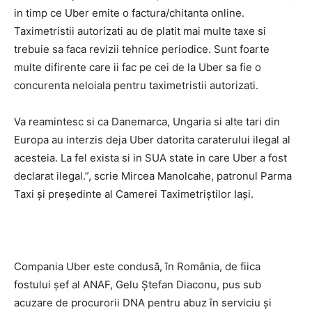
Prelucrarea datelor cu caracter personal
in timp ce Uber emite o factura/chitanta online.
Taximetristii autorizati au de platit mai multe taxe si
trebuie sa faca revizii tehnice periodice. Sunt foarte
multe difirente care ii fac pe cei de la Uber sa fie o
concurenta neloiala pentru taximetristii autorizati.
Va reamintesc si ca Danemarca, Ungaria si alte tari din
Europa au interzis deja Uber datorita caraterului ilegal al
acesteia. La fel exista si in SUA state in care Uber a fost
declarat ilegal.”, scrie Mircea Manolcahe, patronul Parma
Taxi și președinte al Camerei Taximetriștilor Iași.
Compania Uber este condusă, în România, de fiica
fostului șef al ANAF, Gelu Ștefan Diaconu, pus sub
acuzare de procurorii DNA pentru abuz în serviciu și