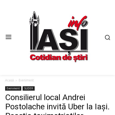
Acasă
Eveniment
Eveniment
SLIDER
Consilierul local Andrei
Postolache invită Uber la Iași.