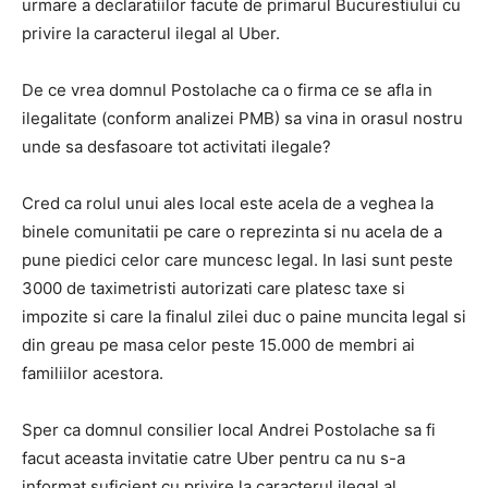
urmare a declaratiilor facute de primarul Bucurestiului cu
privire la caracterul ilegal al Uber.
De ce vrea domnul Postolache ca o firma ce se afla in
ilegalitate (conform analizei PMB) sa vina in orasul nostru
unde sa desfasoare tot activitati ilegale?
Cred ca rolul unui ales local este acela de a veghea la
binele comunitatii pe care o reprezinta si nu acela de a
pune piedici celor care muncesc legal. In Iasi sunt peste
3000 de taximetristi autorizati care platesc taxe si
impozite si care la finalul zilei duc o paine muncita legal si
din greau pe masa celor peste 15.000 de membri ai
familiilor acestora.
INFO IAȘI
Sper ca domnul consilier local Andrei Postolache sa fi
facut aceasta invitatie catre Uber pentru ca nu s-a
informat suficient cu privire la caracterul ilegal al