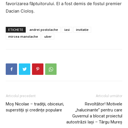
favorizarea făptuitorului. El a fost demis de fostul premier
Dacian Cioloș.
ETICHETE
andrei postolache
iasi
invitatie
mircea manolache
uber
Articolul precedent
Articolul următor
Moș Nicolae – tradiţii, obiceiuri,
Revoltător! Motivele
superstiţii şi credinţe populare
„halucinante” pentru care
Guvernul a blocat proiectul
autostrăzii Iași – Târgu Mureș