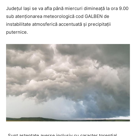
Judeţul Iaşi se va afla până miercuri dimineaţă la ora 9.00
sub atenţionarea meteorologică cod GALBEN de
instabilitate atmosferică accentuată şi precipitaţii
puternice.
INFO IAȘI
„Sunt aşteptate averse inclusiv cu caracter torenţial,