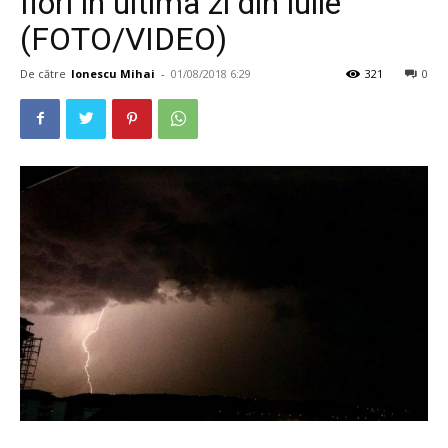
fiori în ultima zi din iulie
(FOTO/VIDEO)
De către
Ionescu Mihai
-
01/08/2018 6:29
321
0