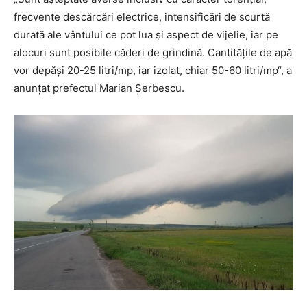
frecvente descărcări electrice, intensificări de scurtă
durată ale vântului ce pot lua şi aspect de vijelie, iar pe
alocuri sunt posibile căderi de grindină. Cantităţile de apă
vor depăşi 20-25 litri/mp, iar izolat, chiar 50-60 litri/mp“, a
anunţat prefectul Marian Şerbescu.
PUBLICĂ GRATUIT ANUNȚUL TĂU!
Utile
Publică gratuit anunțul tău!
Contact
Emisiuni
Prelucrarea datelor cu caracter personal