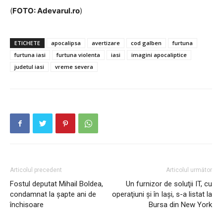
(
FOTO: Adevarul.ro
)
ETICHETE
apocalipsa
avertizare
cod galben
furtuna
furtuna iasi
furtuna violenta
iasi
imagini apocaliptice
judetul iasi
vreme severa
Articolul precedent
Articolul următor
Fostul deputat Mihail Boldea,
Un furnizor de soluţii IT, cu
condamnat la șapte ani de
operaţiuni și în Iași, s-a listat la
închisoare
Bursa din New York